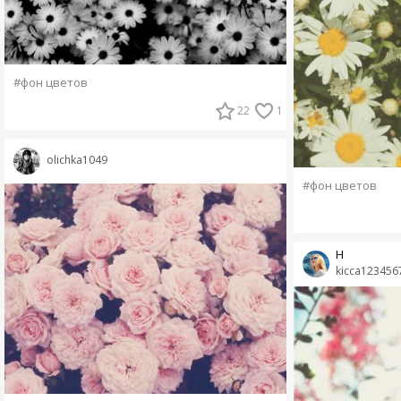
#фон цветов
22
1
olichka1049
#фон цветов
Н
kicca123456