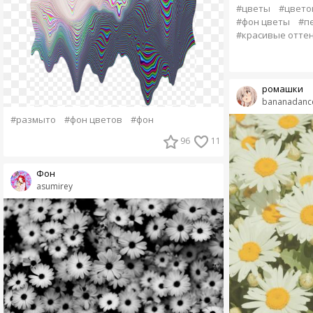
#цветы
#цвето
#фон цветы
#п
#красивые отте
ромашки
bananadanc
#размыто
#фон цветов
#фон
96
11
Фон
asumirey