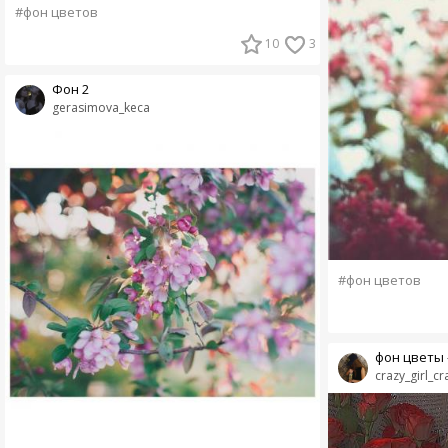
#фон цветов
10
3
Фон 2
gerasimova_keca
#фон цветов
фон цветы 
crazy_girl_cr