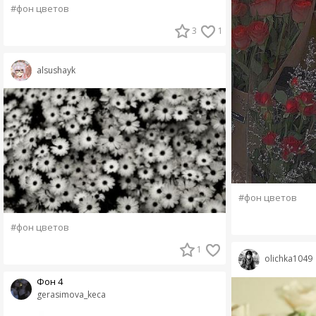
#фон цветов
3
1
alsushayk
#фон цветов
#фон цветов
1
olichka1049
Фон 4
gerasimova_keca