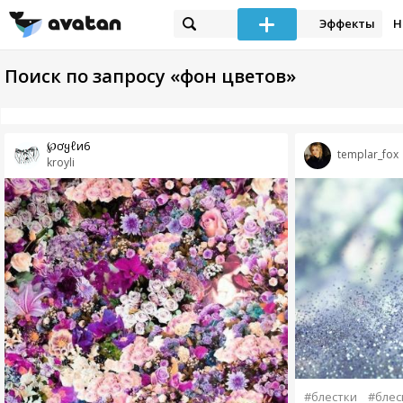
Эффекты
Н
Поиск по запросу «фон цветов»
Ҝ℘ơყℓи6
templar_fox
kroyli
#блестки
#блес