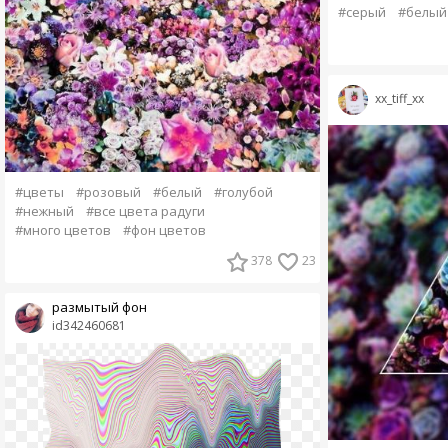
#серый
#белый
xx_tiff_xx
#цветы
#розовый
#белый
#голубой
#нежный
#все цвета радуги
#много цветов
#фон цветов
378
23
размытый фон
id342460681