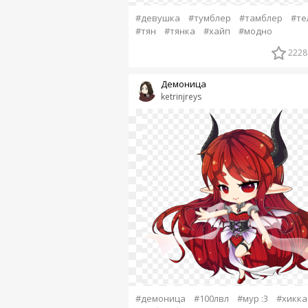
#девушка
#тумблер
#тамблер
#те
#тян
#тянка
#хайп
#модно
2228
Демоница
ketrinjreys
#демоница
#100лвл
#мур :3
#хикка