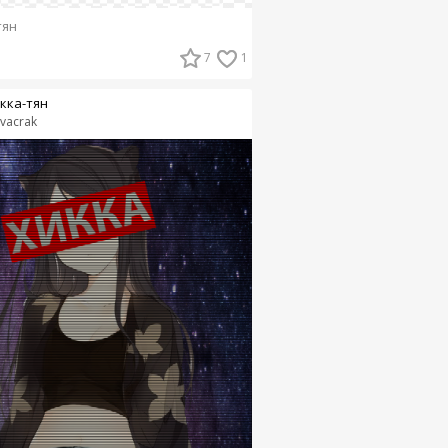
тян
7
1
кка-тян
avacrak