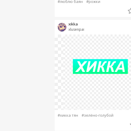
#люблю баян
#рожки
xikka
xlusenpai
#хикка тян
#зелёно-голубой