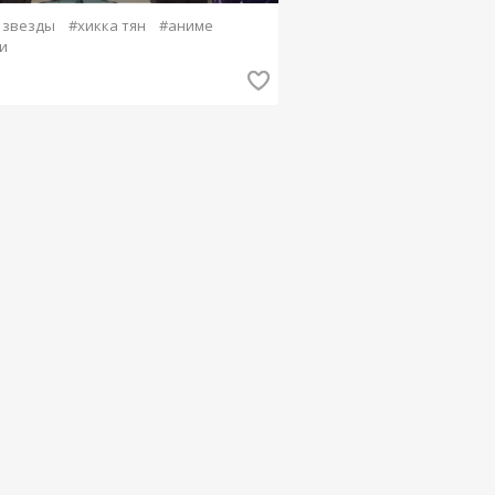
 звезды
#хикка тян
#аниме
и