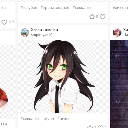
лка
#голубая
#превасходная
#хикка тян
#хикка 
9
106
Хикка тяночка
Хи
stupidtyan10
sl
#хикка тян
#tyan
#anime
 тян
2
2