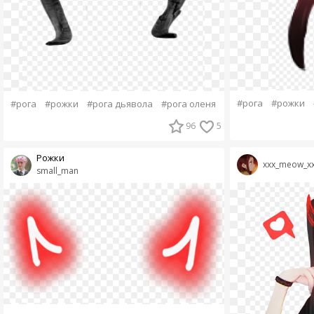
#рога
#рожки
#рога
#рожки
#рога дьявола
#рога оленя
96
5
Рожки
xxx_meow_x
small_man