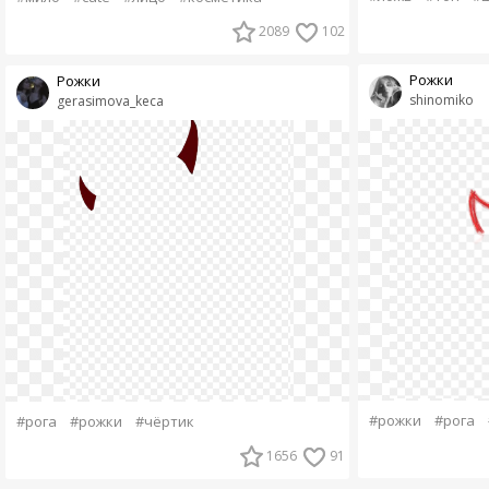
2089
102
Рожки
Рожки
shinomiko
gerasimova_keca
#рожки
#рога
#рога
#рожки
#чёртик
1656
91