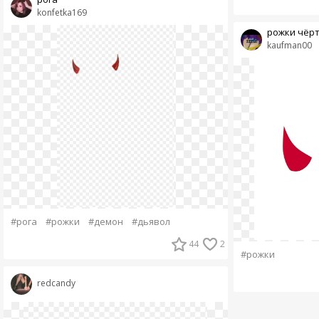
konfetka169
рожки чёр
kaufman00
#рога
#рожки
#демон
#дьявол
44
2
#рожки
redcandy