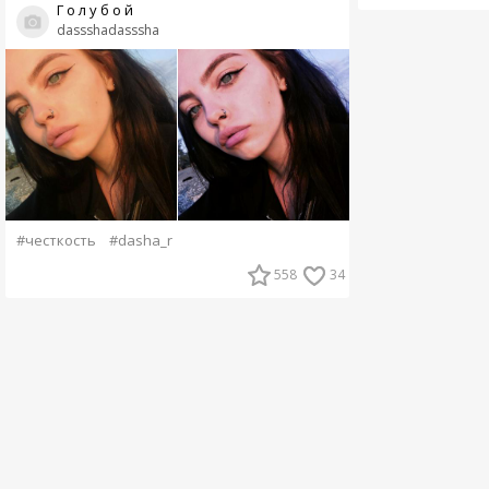
Г о л у б о й
dassshadasssha
#честкость
#dasha_r
558
34