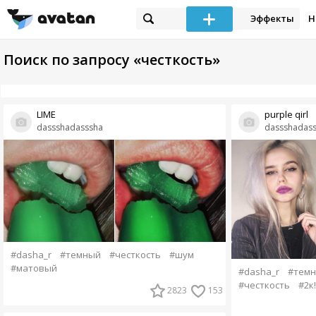
Эффекты
Н
Поиск по запросу «честкость»
LIME
purple qirl
dassshadasssha
dassshadas
#dasha_r
#темный
#честкость
#шум
#матовый
#dasha_r
#темн
#честкость
#2к
2823
153