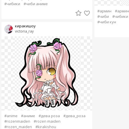
#чибики
#чиби аниме
#армин
#армин
#чиби
#чибики
#чиби кун
киракишоу
victoria_ray
#anime
#аниме
#дева роза
#дева_роза
#rozenmaiden
#rozen maiden
#rozen_maiden
#kirakishou