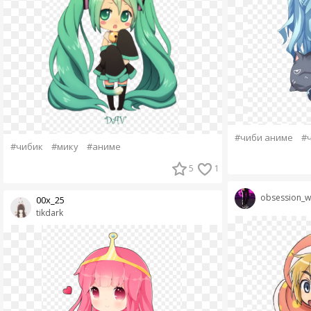
#чиби аниме
#
#чибик
#мику
#аниме
5
1
obsession_wi
00х_25
tikdark