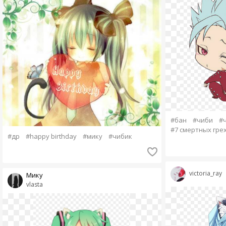
#бан
#чиби
#
#7 смертных гре
#др
#happy birthday
#мику
#чибик
victoria_ray
Мику
vlasta