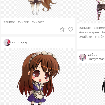
#аниме
#чибик
#милота
#аниме
#аниме
1
#леви и эрен
#э
#чибики
#чиби
victoria_ray
Себас.
jimmymccan