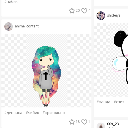
#чибик
20
4
shideiya
anime_content
#панда
#спит
#девочка
#чибик
#прикольно
18
1
00х_23