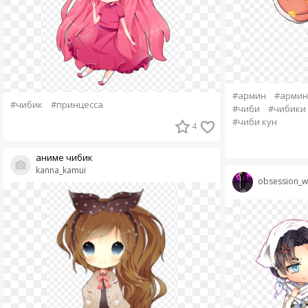
#армин
#армин
#чибик
#принцесса
#чиби
#чибики
#чиби кун
4
аниме чибик
kanna_kamui
obsession_wi