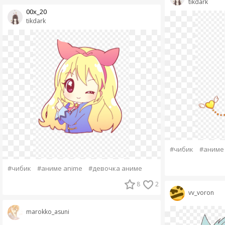
tikdark
00х_20
tikdark
#чибик
#аниме
#чибик
#аниме anime
#девочка аниме
8
2
vv_voron
marokko_asuni