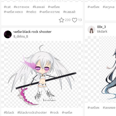
#cat
#котенок
#kawaii
#чибик
#чибик
#асуна
#чиби неко
#neko
#чиби котик
#кавай
230
13
00х_3
чиби black rock shooter
tikdark
8_diilou_8
#чибик
#аниме
#black
#blackrockshooter
#rock
#чиби