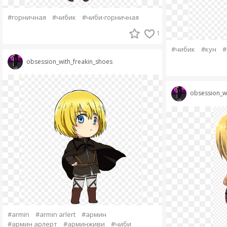
#горничная
#чибик
#чиби-горничная
1
#чибик
#кун
#
obsession_with_freakin_shoes
obsession_wi
#armin
#armin arlert
#армин
#армин арлерт
#арминживи
#чиби