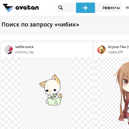
Эффекты
Н
Поиск по запросу «чибик»
чиби-кися
Асуна-Тян (
victoria_ray
rayka_bfr