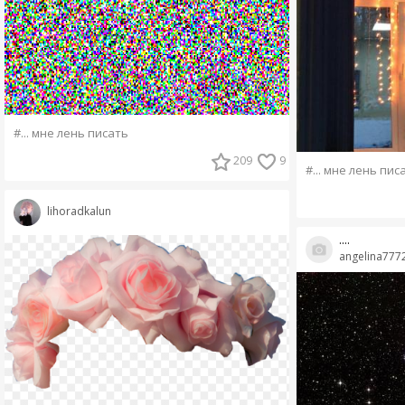
#... мне лень писать
209
9
#... мне лень пис
lihoradkalun
....
angelina777