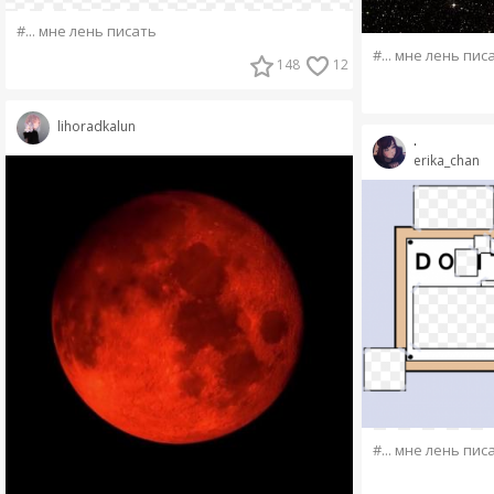
#... мне лень писать
#... мне лень пис
148
12
lihoradkalun
.
erika_chan
#... мне лень пис