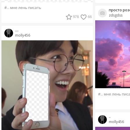
#... мне лень писать
просто роз
zdsgdss
978
66
....
molly456
#... мне лень пис
..
molly456