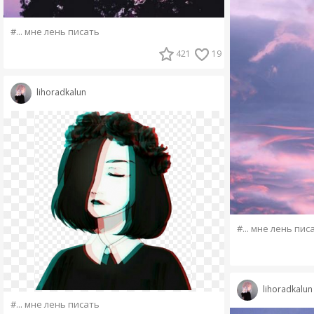
#... мне лень писать
421
19
lihoradkalun
#... мне лень пис
lihoradkalun
#... мне лень писать