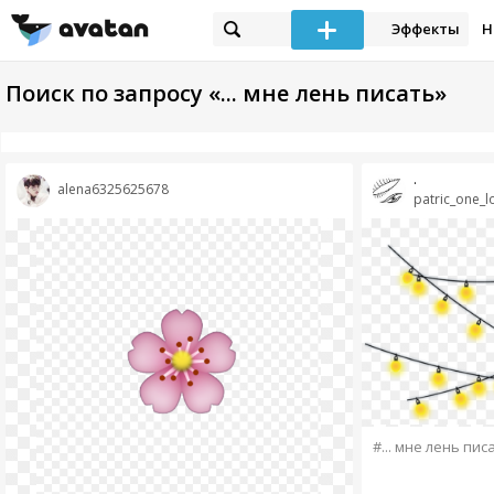
Эффекты
Н
Поиск по запросу «... мне лень писать»
.
alena6325625678
patric_one_l
#... мне лень пис