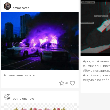
.
emmasatan
#ухади
#зачем
#... мне лень пис
#боль ненавист
#твой игнор как 
#... мне лень писать
#скучаю по тебе
41
3
.
patric_one_love