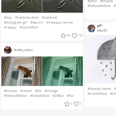
#jimin
#beauty
#follow4follow
#
#day
#rainbow dash
#rainbow
#instagram girl
#яркост
#танцыы летом
pff
#танцы
#cool effect
niko30
66
18
drunk_cactus
#beauty sweet
#
#beauty
#sweet
#kik
#instago
#instafollow
#20
#follow4follow
#instafollow
#20like
#fox
4
1