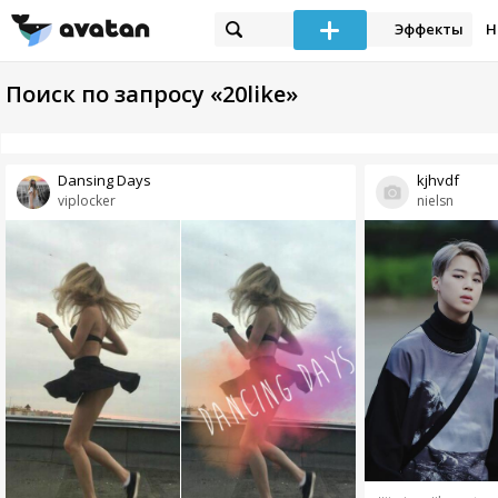
Эффекты
Н
Поиск по запросу «20like»
Dansing Days
kjhvdf
viplocker
nielsn