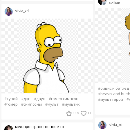
evillian
silvia_xd
#бивис и батхед
#beavis and butt
#тупой
#дцп
#даун
#гомер симпсон
#мульт герой
#
#гомер
#симпсоны
#мульт
#мультик
119
11
silvia_xd
меж пространственное тв