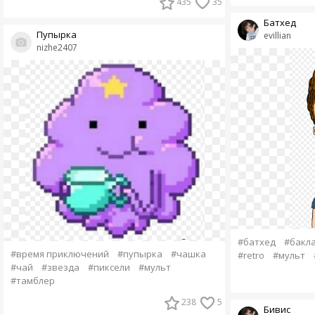
435
35
Батхед
Пупырка
evillian
nizhe2407
#батхед
#бакл
#время приключений
#пупырка
#чашка
#retro
#мульт
#чай
#звезда
#пиксели
#мульт
#тамблер
238
5
Бивис