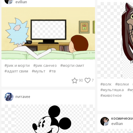
evillian
#рик и морти
#рик санчез
#морти смит
#адалт свим
#мульт
#тв
90
7
#волк
#волки
#мультяшка
#м
#животное
nvrravee
космически
evillian