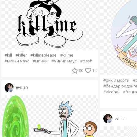
#kill
#killer
#killmeplease
#killme
#микки маус
#минни
#минни маус
#trash
80
14
#рик и морти
#
#бендер родриг
evillian
#alcohol
#futur
evillian