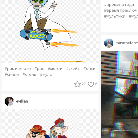
#времена года
#время преключ
#мультики
#му
musicneform
#рик и морти
#рик
#морти
#скейт
#очки
#синий
#огонь
#мульт
27
6
evillian