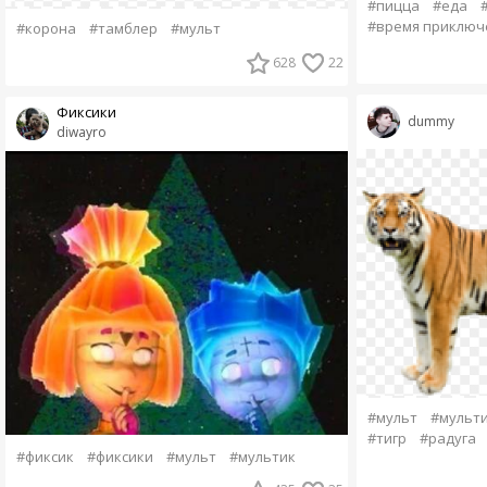
#пицца
#еда
#время приключ
#корона
#тамблер
#мульт
628
22
Фиксики
dummy
diwayro
#мульт
#мульт
#тигр
#радуга
#фиксик
#фиксики
#мульт
#мультик