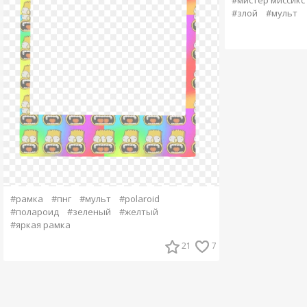
#злой
#мульт
#рамка
#пнг
#мульт
#polaroid
#полароид
#зеленый
#желтый
#яркая рамка
21
7