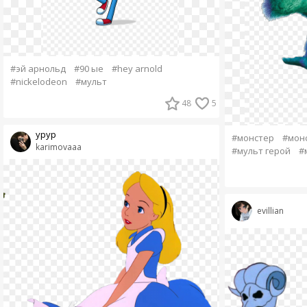
#эй арнольд
#90 ые
#hey arnold
#nickelodeon
#мульт
48
5
урур
#монстер
#мон
karimovaaa
#мульт герой
#
evillian