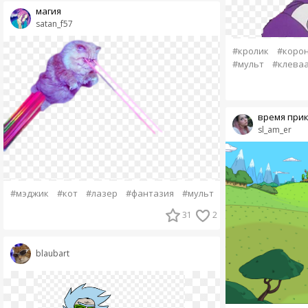
магия
satan_f57
#кролик
#коро
#мульт
#клева
время при
sl_am_er
#мэджик
#кот
#лазер
#фантазия
#мульт
31
2
blaubart