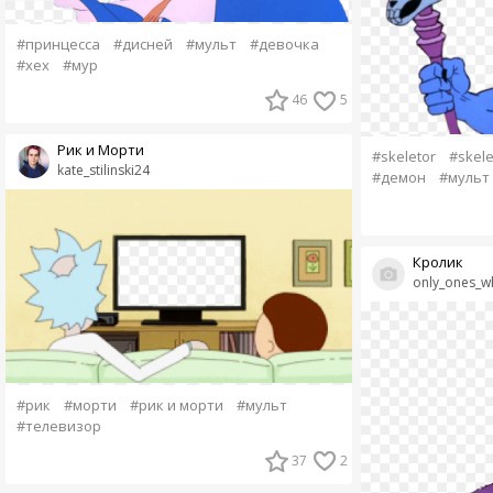
#принцесса
#дисней
#мульт
#девочка
#хех
#мур
46
5
Рик и Морти
#skeletor
#skel
kate_stilinski24
#демон
#мульт
Кролик
only_ones_w
#рик
#морти
#рик и морти
#мульт
#телевизор
37
2