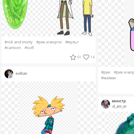
#rick and morty
#рик и морти
#мульт
#cartoon
#scifi
61
14
#рик
#рик и мо
evillian
#маями
монстр
sl_am_er