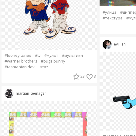
#улица
#диппе
#текстура
#мул
evillian
#looney tunes
#tv
#мульт
#мультики
#warner brothers
#bugs bunny
#tasmanian devil
#taz
23
3
martian_teenager
#мистер миссикс