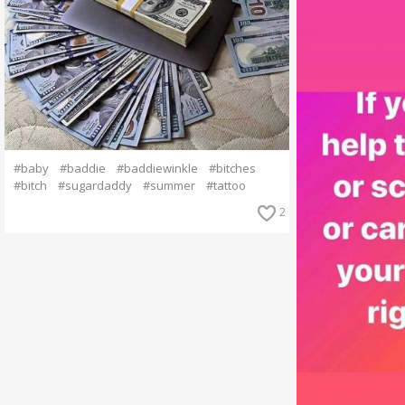
#baby
#baddie
#baddiewinkle
#bitches
#bitch
#sugardaddy
#summer
#tattoo
2