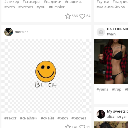
#стикер
#стикеры
#надписи
#надпись
#сучки
#надпис
#bitch
#bitches
#you
#tumbler
#на английском
586
64
BAD OBRAB
moraine
twain
#yama
#trap
#
My sweets b
alicemorgan
#текст
#смайлик
#смайл
#bitch
#bitches
141
15