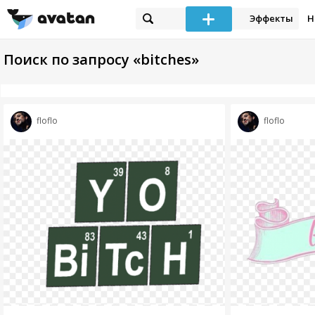
Эффекты
Н
Поиск по запросу «bitches»
floflo
floflo