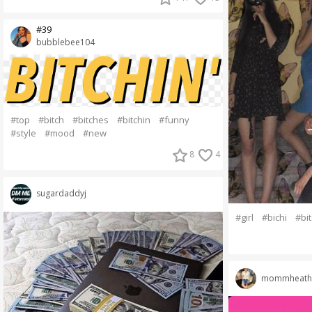
#39
bubblebee104
#top
#bitch
#bitches
#bitchin
#funny
#style
#mood
#new
8
4
sugardaddyj
#girl
#bichi
#bi
mommheath