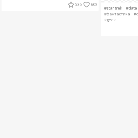
536
608
#star trek
#data
#фантастика
#
#geek