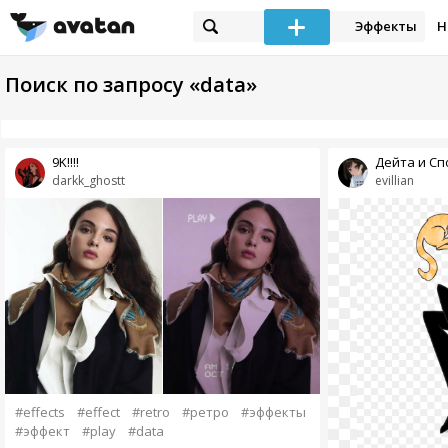
Эффекты
Н
Поиск по запросу «data»
9K!!!!
Дейта и Сп
darkk_ghostt
evillian
#effects
#effect
#retro
#ретро
#эффекты
#эффект
#play
#data