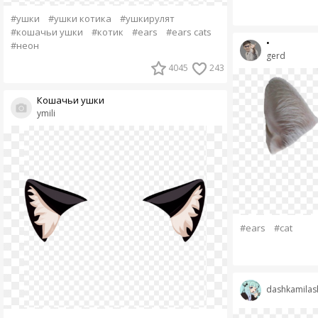
#ушки
#ушки котика
#ушкирулят
#кошачьи ушки
#котик
#ears
#ears cats
•
#неон
gerd
4045
243
Кошачьи ушки
ymili
#ears
#cat
dashkamilas