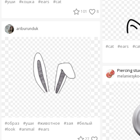
#уши
#кошка
#ears
#cat
101
8
ariburunduk
#cat
#ears
#ca
Piercing stu
melaniesyk
#образ
#уши
#животное
#зая
#белый
#look
#animal
#ears
27