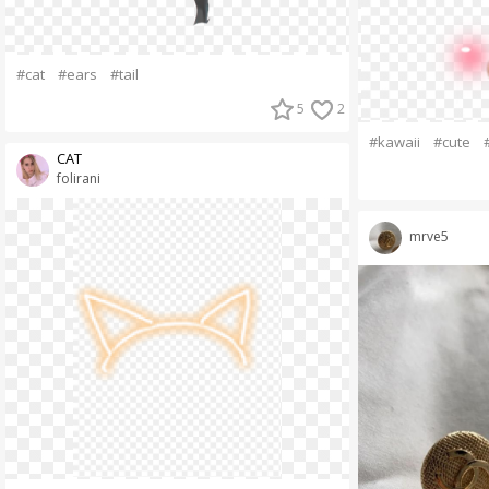
#cat
#ears
#tail
5
2
#kawaii
#cute
CAT
folirani
mrve5