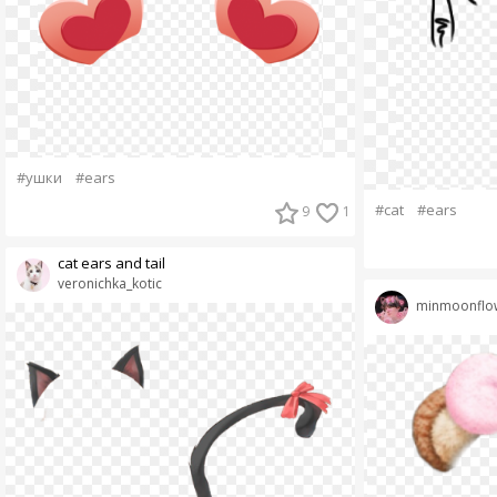
#ушки
#ears
#cat
#ears
9
1
cat ears and tail
veronichka_kotic
minmoonflo