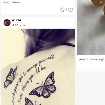
#cat
#ears
3
#123#
alyonchka
#ears
#earrings