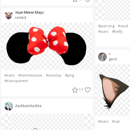
Уши Мини Маус
rented
#piercing
#stud
#ears
#belly
•
gerd
#ears
#minnimouse
#overlay
#png
#transparent
19
dashkamilashka
#ears
#cat