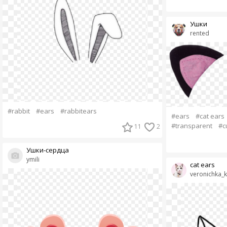
Ушки
rented
#rabbit
#ears
#rabbitears
#ears
#cat ears
#transparent
#c
11
2
Ушки-сердца
ymili
cat ears
veronichka_k