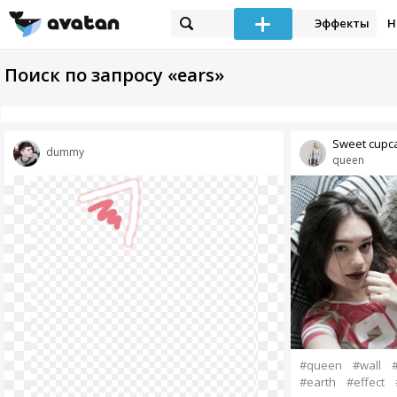
Эффекты
Н
Поиск по запросу «ears»
Sweet cupc
dummy
queen
#queen
#wall
#earth
#effect