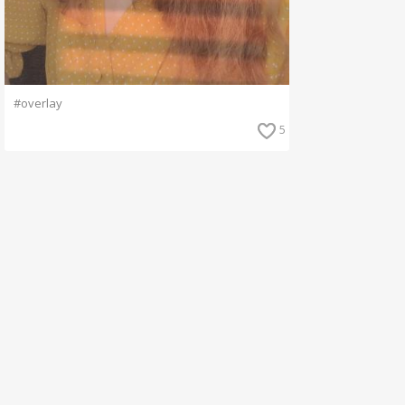
#overlay
5