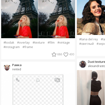
#lana del rey
#l
#kodak
#overlay
#texture
#film
#vintage
#светлый
#зер
#instagram
#frame
686
430
Dust textur
Рамка
alexandrasto
rented