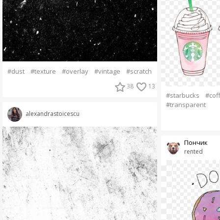
#dust
#texture
#overlay
#vintage
#scratch
38
13
#starbucks
#cof
#transparent
alexandrastoicescu
Пончик
rented