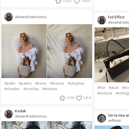
13507
16097
alexandrastoicescu
Foil Effect
alexandrasto
#palm
#palms
#trees
#leaves
#shadow
#foil
#dust
#ma
#shades
#overlay
#texture
#texture
#vintag
1590
1410
Kodak
Sei la mia a
alexandrastoicescu
velfmari