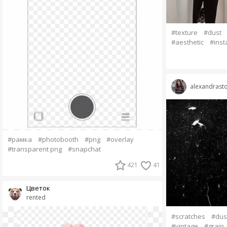
#texture
#dust
#aesthetic
#inst
alexandrasto
#рамка
#photobooth
#png
#overlay
#transparent png
#snapchat
421
41
Цветок
rented
#scratches
#dus
#vintage
#grain