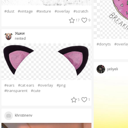
#dust
#vintage
#texture
#overlay
#scratch
17
9
Ушки
rented
#donyts
#overla
yeliyeli
#ears
#cat ears
#overlay
#png
#transparent
#cute
5
1
khristinenv