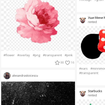
Уши Мини 
rented
#flower
#overlay
#png
#transparent
#pink
88
16
#ears
#minnimo
#transparent
alexandrastoicescu
Starbucks
rented