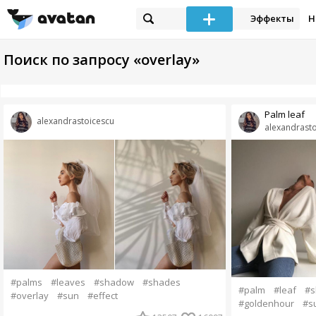
Эффекты
Н
Поиск по запросу «overlay»
Palm leaf
alexandrastoicescu
alexandrasto
#palms
#leaves
#shadow
#shades
#palm
#leaf
#s
#overlay
#sun
#effect
#goldenhour
#s