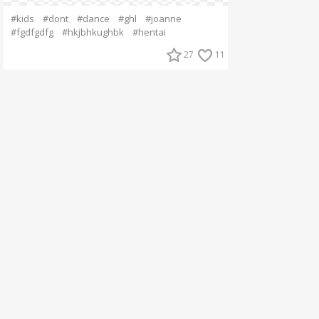
#kids
#dont
#dance
#ghl
#joanne
#fgdfgdfg
#hkjbhkughbk
#hentai
27
11