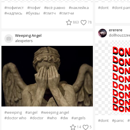
#пофигист
#пофиг
#всё равно
#наклейка
#dont
#dont pan
#надпись
#буквы
#глитч
#глитчи
863
78
ererere
Weeping Angel
dollhouzzze
alexpeters
#weeping
#angel
#weeping angel
#doctor who
#doctor
#who
#dw
#angels
#dont
#panic
#
14
5