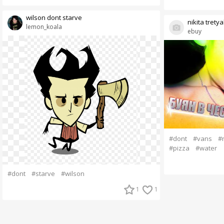
wilson dont starve
nikita tretya
lemon_koala
ebuy
#dont
#vans
#
#pizza
#water
#dont
#starve
#wilson
1
1