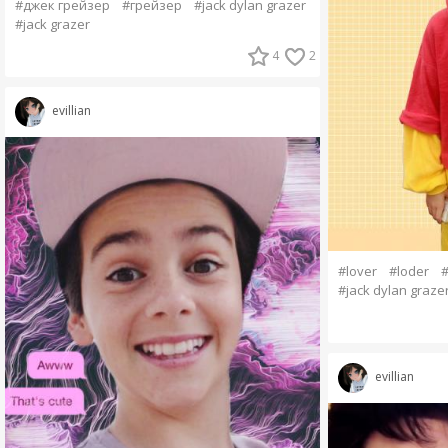
#джек грейзер
#грейзер
#jack dylan grazer
#jack grazer
4
2
evillian
#lover
#loder
#
#jack dylan graze
evillian