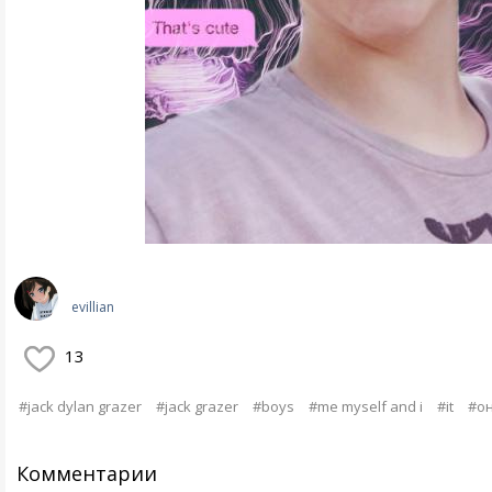
evillian
13
#jack dylan grazer
#jack grazer
#boys
#me myself and i
#it
#о
Комментарии