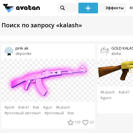
Эффекты
Н
Поиск по запросу «kalash»
pink ak
GOLD KALA
depordie
aloha
#kalash
#ak47
#guns
#pink
#ak47
#ak
#gun
#kalash
#розовый автомат
#розовый
#ак
185
20