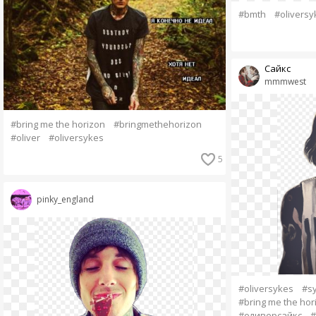
#bmth
#oliversy
Сайкс
mmmwest
#bring me the horizon
#bringmethehorizon
#oliver
#oliversykes
5
pinky_england
#oliversykes
#s
#bring me the hor
#оливерсайкс
#