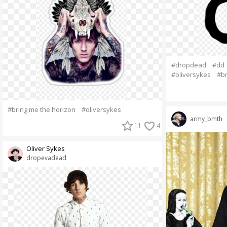
#dropdead
#dd
#oliversykes
#b
#bring me the horizon
#oliversykes
army_bmth
11
4
Oliver Sykes
dropevadead