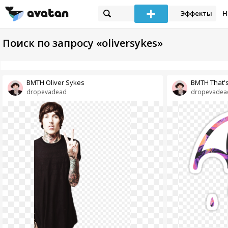
Эффекты
Н
Поиск по запросу «oliversykes»
BMTH Oliver Sykes
BMTH That's 
dropevadead
dropevadea