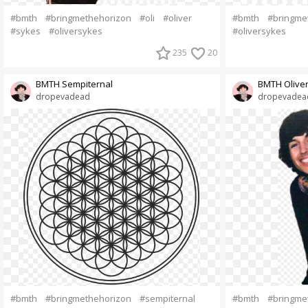
#bmth
#bringmethehorizon
#oli
#oliver
#bmth
#bringme
#sykes
#oliversykes
#oliversykes
235
20
BMTH Sempiternal
BMTH Olive
dropevadead
dropevadea
#bmth
#bringmethehorizon
#sempiternal
#bmth
#bringme