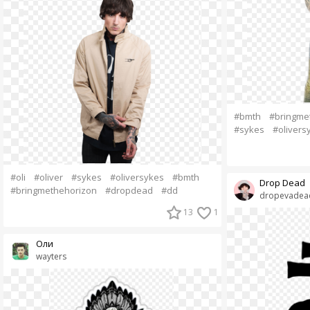
#bmth
#bringme
#sykes
#olivers
#oli
#oliver
#sykes
#oliversykes
#bmth
Drop Dead
#bringmethehorizon
#dropdead
#dd
dropevadea
13
1
Оли
wayters