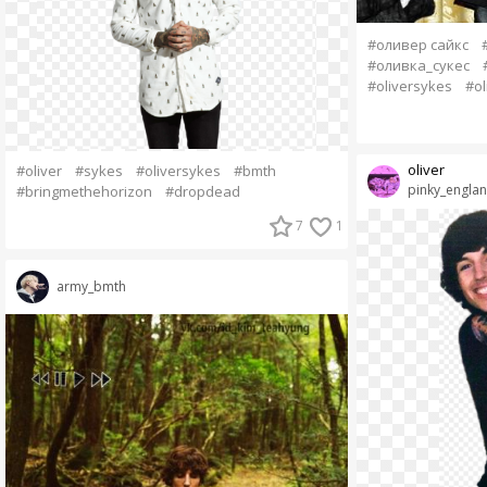
#оливер сайкс
#оливка_сукес
#oliversykes
#ol
oliver
#oliver
#sykes
#oliversykes
#bmth
pinky_engla
#bringmethehorizon
#dropdead
7
1
army_bmth