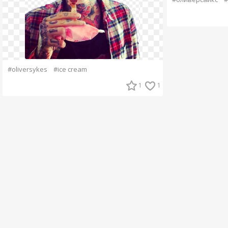
#oliversykes
#ice cream
1
1