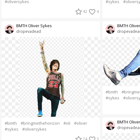
#oliversykes
#sykes
#olivers
42
4
BMTH Oliver Sykes
BMTH Olive
dropevadead
dropevadea
#bmth
#bringme
#sykes
#olivers
BMTH Olive
#bmth
#bringmethehorizon
#oli
#oliver
dropevadea
#sykes
#oliversykes
24
3