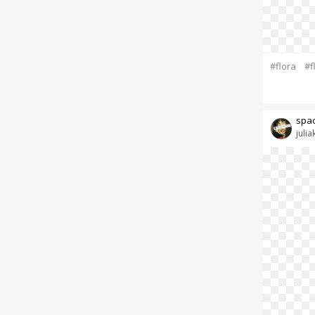
#flora
#f
spac
juliak