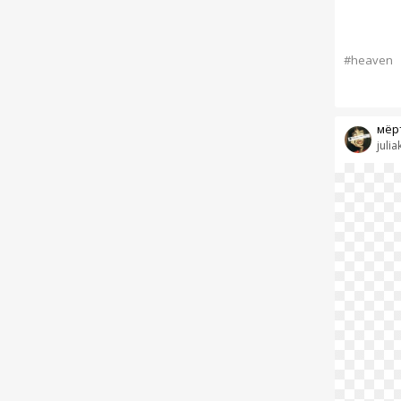
#heaven
мёр
juliak