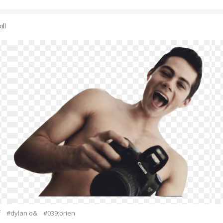
ill
f
#dylan o&
#039;brien