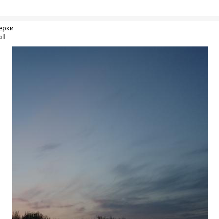
ерки
ill