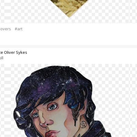
lovers
#art
e Oliver Sykes
ill