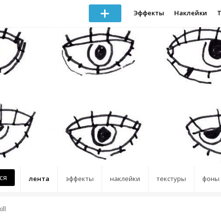
Эффекты
Наклейки
ся
лента
эффекты
наклейки
текстуры
фоны
ill