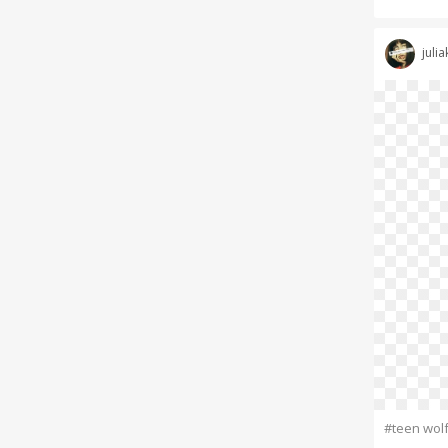
juliak
#teen wol