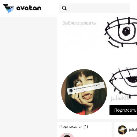
Заблокировать
juliakill
Подписать
Подписался (1)
juliak