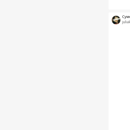
Сум
juliak