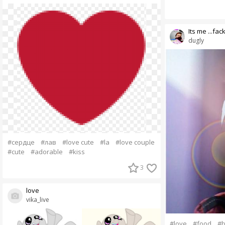
Its me ...fac
dugly
#сердце
#лав
#love cute
#la
#love couple
#cute
#adorable
#kiss
3
love
vika_live
#love
#food
#