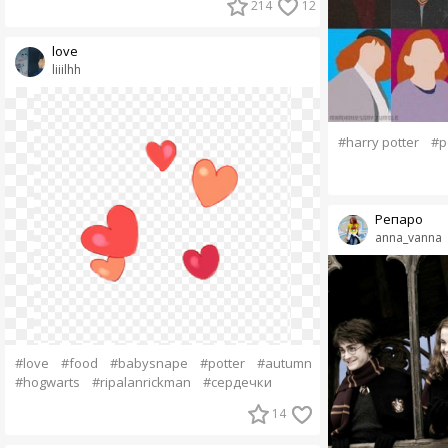
214
12
love
liiilhh
#harry potter
#p
Репаро
anna_vanna
#love
#food
#babysnape
#potter
#autumn
#hogwarts
#ripalanrickman
#сердечки
14