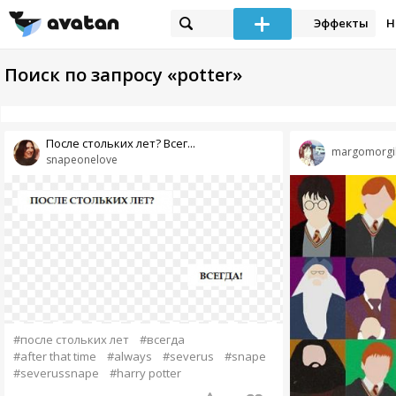
Эффекты
Н
Поиск по запросу «potter»
После стольких лет? Всег...
margomorgi
snapeonelove
#после стольких лет
#всегда
#after that time
#always
#severus
#snape
#severussnape
#harry potter