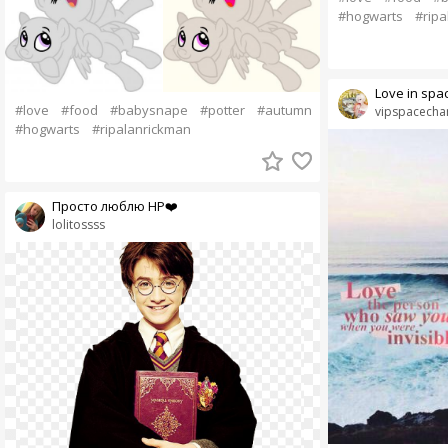
#hogwarts
#ripa
Love in spa
#love
#food
#babysnape
#potter
#autumn
vipspacecha
#hogwarts
#ripalanrickman
Просто люблю HP❤️
lolitossss