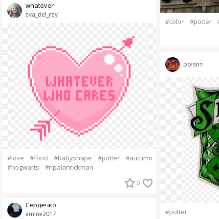
whatever
eva_del_rey
#color
#potter
poison
#love
#food
#babysnape
#potter
#autumn
#hogwarts
#ripalanrickman
6
Сердечко
#potter
emine2017