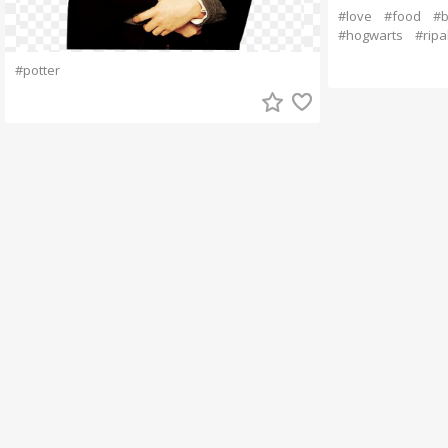
#love
#food
#
#hogwarts
#ripa
#potter