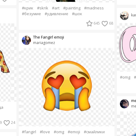
#крик
#skrik
#art
#painting
#madness
#безумие
#удивление
#шок
ka
645
68
The Fangirl emoji
mariagomez
#omg
me
me
ца
9
24
#fangirl
#love
#omg
#emoji
#смайлики