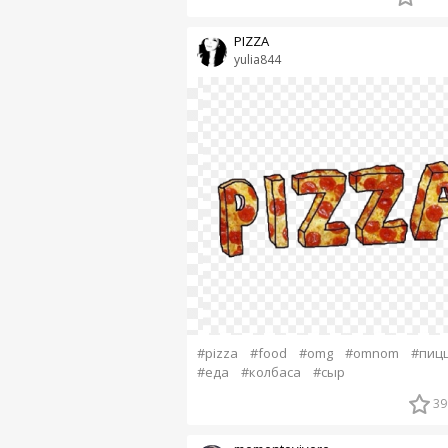
PIZZA
yulia844
#pizza
#food
#omg
#omnom
#пиц
#еда
#колбаса
#сыр
39