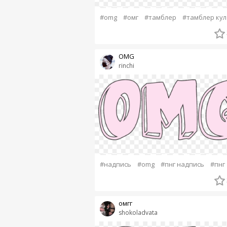
#omg
#омг
#тамблер
#тамблер кул
OMG
rinchi
#надпись
#omg
#пнг надпись
#пнг
омгг
shokoladvata