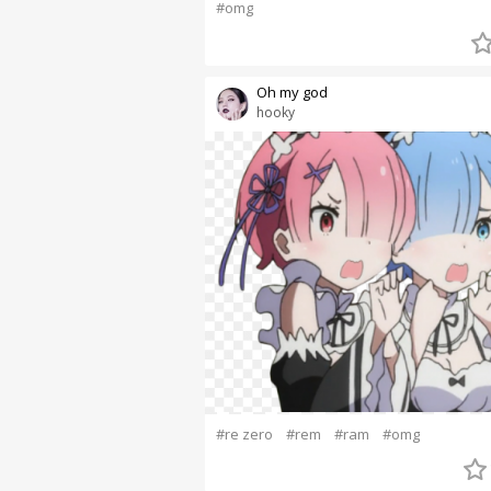
#omg
Oh my god
hooky
#re zero
#rem
#ram
#omg