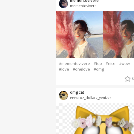
mementovivere
mementovivere
#mementovivere
#top
#nice
#wow
#love
#onelove
#omg
8
omg cat
eeeuroz_dollarz_yenizzz