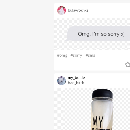
bulavvochka
#omg
#sorry
#sms
my_bottle
bad_bitch