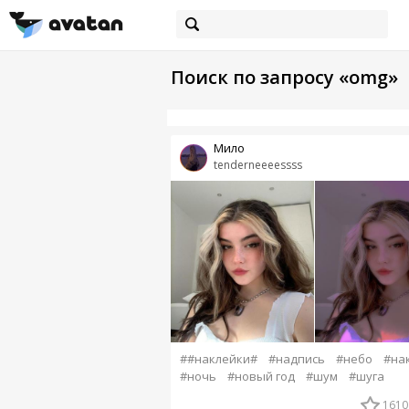
Поиск по запросу «omg»
Мило
tenderneeeessss
##наклейки#
#надпись
#небо
#на
#ночь
#новый год
#шум
#шуга
1610