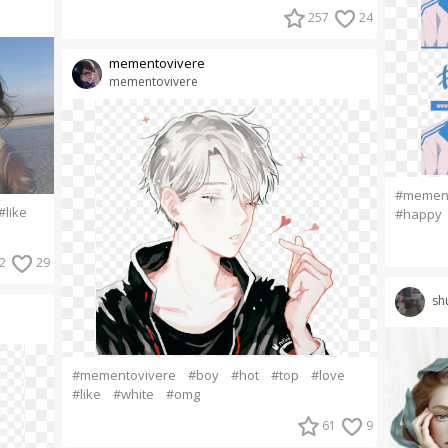
257
24
mementovivere
mementovivere
#mement
#like
#happy
2
29
sh
#mementovivere
#boy
#hot
#top
#love
#like
#white
#omg
61
9