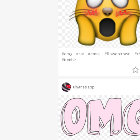
#omg
#cat
#emoji
#flowercrown
#c
#tumblr
ulyanaslapp