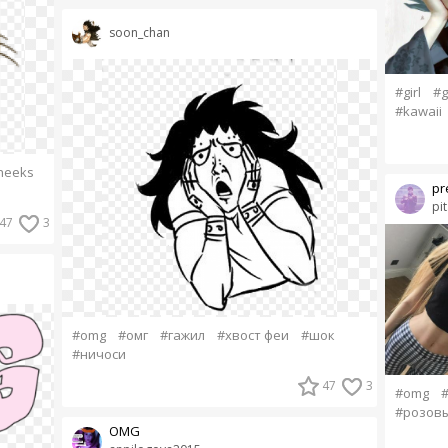
soon_chan
#girl
#g
#kawaii
heeks
pr
pi
47
3
#omg
#омг
#гажил
#хвост феи
#шок
#ничоси
47
3
#omg
#розов
OMG