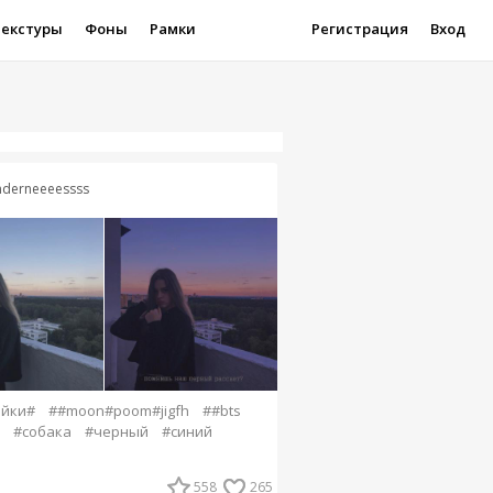
Текстуры
Фоны
Рамки
Регистрация
Вход
nderneeeessss
ейки#
##moon#poom#jigfh
##bts
#собака
#черный
#синий
е
558
265