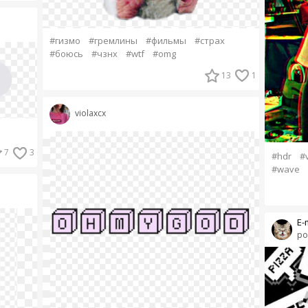
#гизмо
#гремлины
#фильмы
#страх
#боюсь
#чзнх
#wtf
#omg
13
1
violaxcx
7
3
#hdr
#
#wave
E-
po