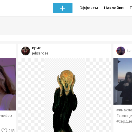
Эффекты
Наклейки
крик
te
jelisarose
##накл
#солнце
клейки
#сердц
263