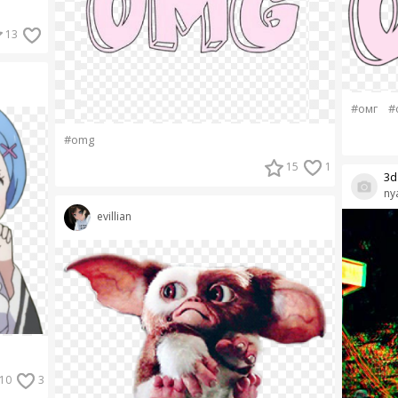
13
#омг
#
#omg
15
1
3d 
ny
evillian
10
3