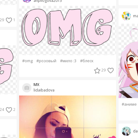
anpilogova2015
ma
29
1
#omg
#розовый
#мило :3
#блеск
29
MX
lidaibadova
#аниме
24
2
da