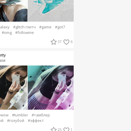
alaxy
#glitch глитч
#game
#got7
#omg
#followme
37
6
etty
tase
#wow
#tumbler
#тамблер
ый
#голубой
#эффект
25
1