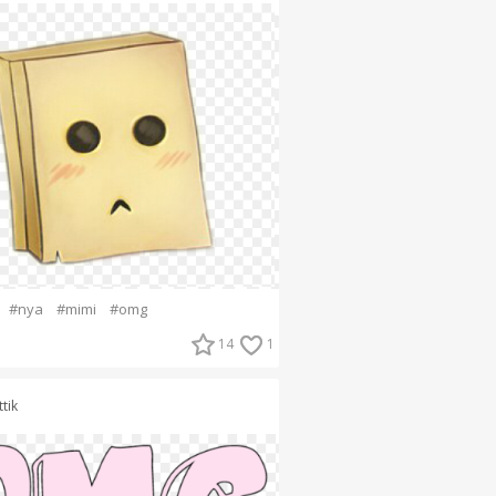
#nya
#mimi
#omg
14
1
tik