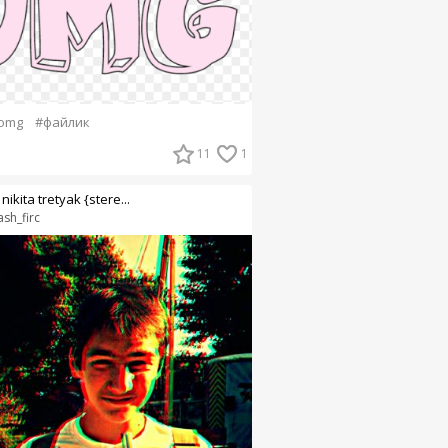
omg
#файлик
11
1
nikita tretyak {stere...
ash_firc