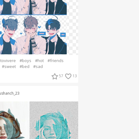
ovivere
#boys
#hot
#friends
#sweet
#bed
#sad
57
13
ushanch_23