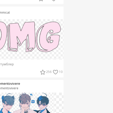
mmicat
#тумблер
256
10
mentovivere
mentovivere