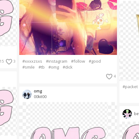
#xxxxzsxs
#instagram
#follow
#good
15
3
#smile
#tb
#omg
#dick
4
#packet
omg
00kit00
bet