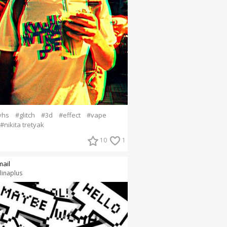
vhs
#glitch
#3d
#effect
#vape
#nikita tretyak
10
1
mail
linaplus