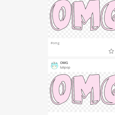
#omg
OMG
lulipop