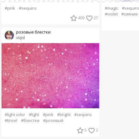
#pink
#sequins
#magic
#sequin
#violet
#сияние
409
27
розовые блестки
viqid
#light color
#light
#pink
#bright
#sequins
#tinsel
#блестки
#розовый
5
2