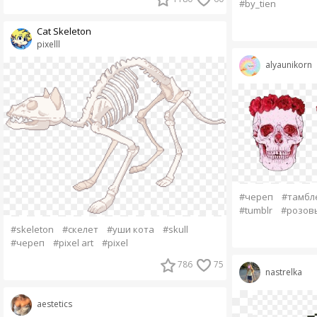
#by_tien
Cat Skeleton
pixelll
alyaunikorn
#череп
#тамбл
#tumblr
#розов
#skeleton
#скелет
#уши кота
#skull
#череп
#pixel art
#pixel
786
75
nastrelka
aestetics