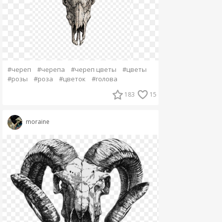
#череп
#черепа
#череп цветы
#цветы
#розы
#роза
#цветок
#голова
183
15
moraine