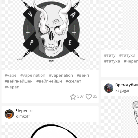
#тату
#татухи
#татуха
#чере
#vape
#vape nation
#vapenation
#вейп
#вейпнейшен
#вейпнейшн
#скелет
Время уби
#череп
kagugar
507
35
Череп сс
dimkoff