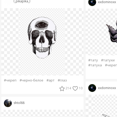
l_pikapika_l
xxdominoxx
#тату
#татухи
#татуха
#чере
#череп
#черно-белое
#арт
#глаз
xxdominoxx
214
10
shtol88