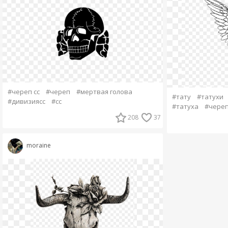
#череп сс
#череп
#мертвая голова
#тату
#татухи
#дивизиясс
#сс
#татуха
#чере
208
37
moraine