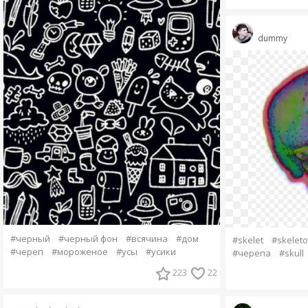
dummy
#черный
#черный фон
#всячина
#дом
#skelet
#skelet
#череп
#мороженое
#усы
#усики
#черепа
#skull
223
22