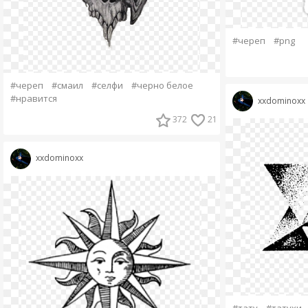
#череп
#png
#череп
#смаил
#селфи
#черно белое
#нравится
xxdominoxx
372
21
xxdominoxx