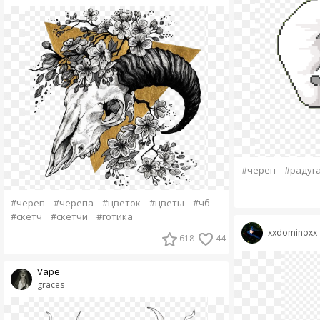
#череп
#радуг
#череп
#черепа
#цветок
#цветы
#чб
#скетч
#скетчи
#готика
xxdominoxx
618
44
Vape
graces