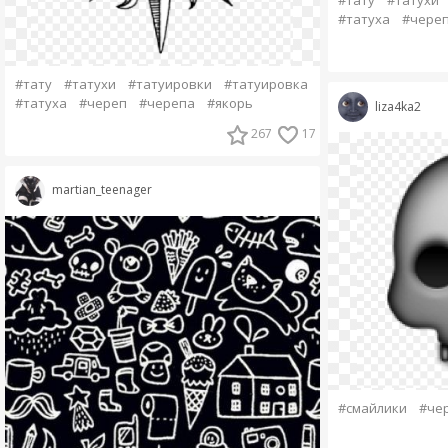
#тату
#татухи
#татуха
#чере
#тату
#татухи
#татуировки
#татуировка
#татуха
#череп
#черепа
#якорь
liza4ka2
267
17
martian_teenager
#смайлики
#че