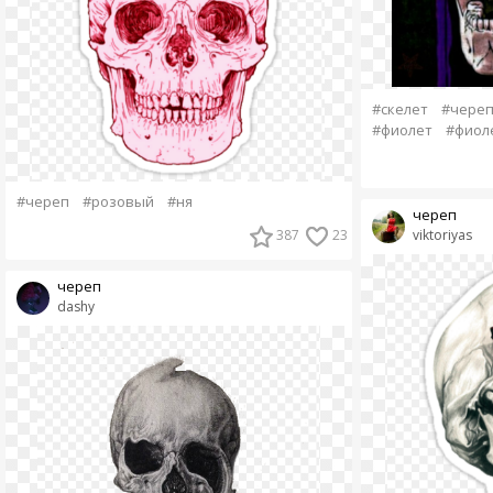
#скелет
#чере
#фиолет
#фиол
#череп
#розовый
#ня
череп
viktoriyas
387
23
череп
dashy