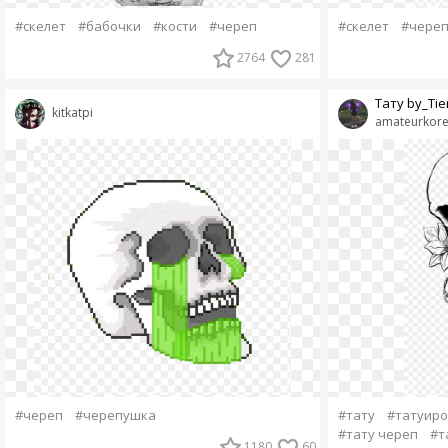
#скелет
#бабочки
#кости
#череп
#скелет
#чере
2764
281
Тату by_Tie
kitkatpi
amateurkor
#череп
#черепушка
#тату
#татуиро
#тату череп
#т
1180
60