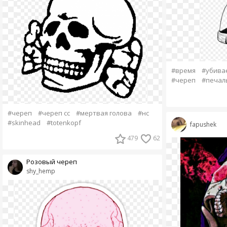
#время
#убива
#череп
#печал
#череп
#череп сс
#мертвая голова
#нс
#skinhead
#totenkopf
fapushek
479
62
Розовый череп
shy_hemp