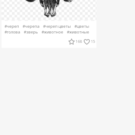
#череп
#черепа
#череп цветы
#цветы
#голова
#зверь
#животное
#животные
168
15