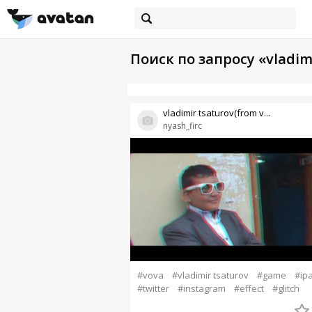
Поиск по запросу «vladim
vladimir tsaturov(from v...
nyash_firc
#vova
#vladimir tsaturov
#game
#ip
#twitter
#instagram
#effect
#glitch