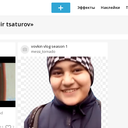
Эффекты
Наклейки
ir tsaturov»
vovkin vlog season 1
messi_tornado
ad
11
2