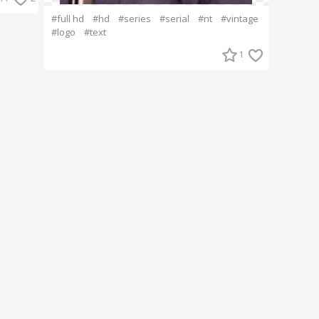
#full hd
#hd
#series
#serial
#nt
#vintage
#logo
#text
1