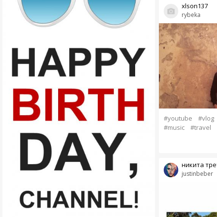
xlson137
rybeka
#youtube
#vlog
#music
#travel
никита трет
justinbeber