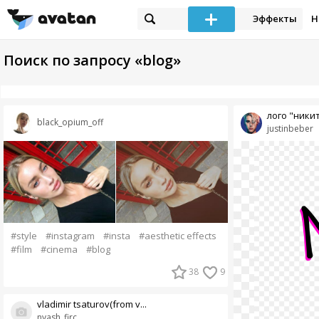
Эффекты
Н
Поиск по запросу «blog»
лого "никит
black_opium_off
justinbeber
#style
#instagram
#insta
#aesthetic effects
#film
#cinema
#blog
38
9
vladimir tsaturov(from v...
nyash_firc