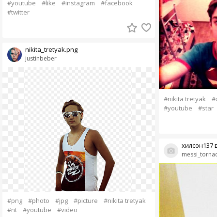
#youtube
#like
#instagram
#facebook
#twitter
nikita_tretyak.png
justinbeber
#nikita tretyak
#
#youtube
#star
хилсон137 в
messi_torna
#png
#photo
#jpg
#picture
#nikita tretyak
#nt
#youtube
#video