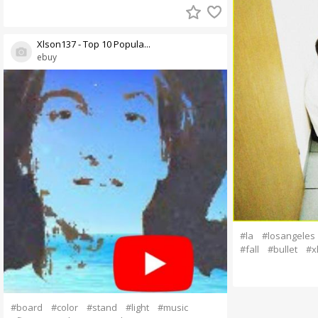
Xlson137 - Top 10 Popula...
ebuy
#la
#losangeles
#fall
#bullet
#x
#board
#color
#stand
#light
#music