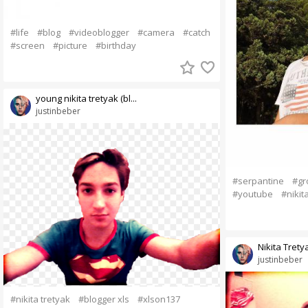
#life
#blog
#videoblogger
#camera
#catch
#screen
#picture
#birthday
young nikita tretyak (bl...
justinbeber
#serpantine
#gr
#youtube
#nikit
Nikita Trety
justinbeber
#nikita tretyak
#blogger xls
#xlson137