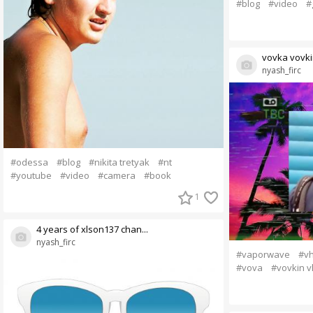
#blog
#video
#
vovka vovkin 
nyash_firc
#odessa
#blog
#nikita tretyak
#nt
#youtube
#video
#camera
#book
1
4 years of xlson137 chan...
nyash_firc
#vaporwave
#v
#vova
#vovkin v