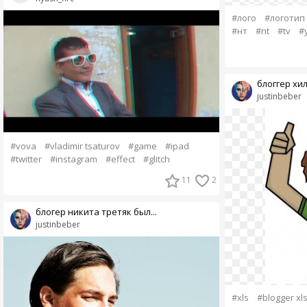
#лого
#логотип
#нт
#nt
#tv
#
блоггер хилс
justinbeber
#vova
#vladimir tsaturov
#game
#ipad
#twitter
#instagram
#effect
#glitch
11
2
блогер никита третяк был...
justinbeber
#xls
#blogger xl