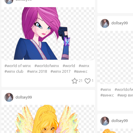
dollsey99
#world of winx
#worldofwinx
#world
#winx
#winx club
#winx 2018
#winx 2017
#винкс
21
1
#winx
#worldofw
#винкс
#мир ви
dollsey99
dollsey99