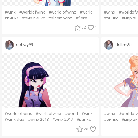
#winx
#worldofwinx
#world of winx
#world
#winx
#worldofw
#винкс
#мир винкс
#bloom winx
#flora
#винкс
#мир ви
32
1
dollsey99
dollsey99
#world of winx
#worldofwinx
#world
#winx
#winx
#worldofw
#winx club
#winx 2018
#winx 2017
#винкс
#винкс
#мир ви
28