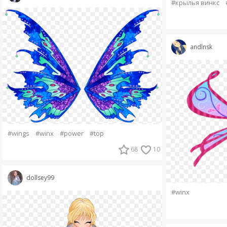
#крылья винкс
andlnsk
#wings
#winx
#power
#top
68
10
dollsey99
#winx