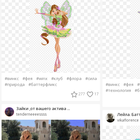
#винкс
#фея
#winx
#клуб
#флора
#сила
#природа
#баттерфликс
#винкс
#фея
#
#технология
#б
277
17
Зайки ,от вашего актива ...
tenderneeeessss
Лейла. Бат
vikaflorence