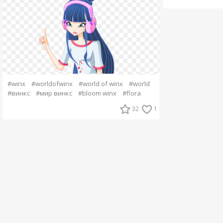
#winx
#worldofwinx
#world of winx
#world
#винкс
#мир винкс
#bloom winx
#flora
32
1