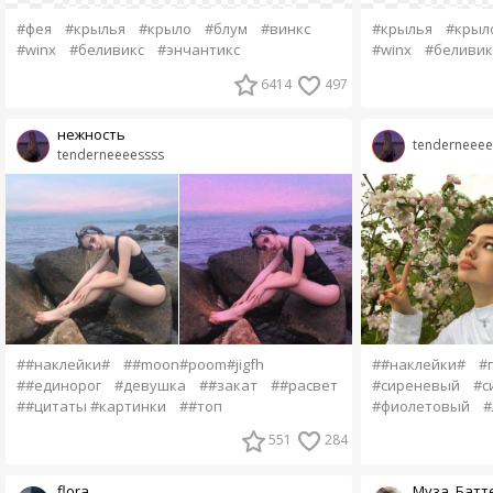
#фея
#крылья
#крыло
#блум
#винкс
#крылья
#крыл
#winx
#беливикс
#энчантикс
#winx
#беливик
6414
497
нежность
tenderneeee
tenderneeeessss
##наклейки#
##moon#poom#jigfh
##наклейки#
#
##единорог
#девушка
##закат
##расвет
#сиреневый
#с
##цитаты #картинки
##топ
#фиолетовый
#
551
284
flora
Муза. Батт