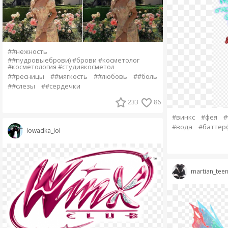
##нежность
##пудровыеброви) #брови #косметолог
#косметология #студиякосметол
##ресницы
##мягкость
##любовь
##боль
##слезы
##сердечки
233
86
#винкс
#фея
#
#вода
#баттер
lowadka_lol
martian_tee