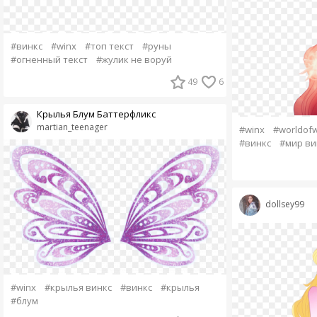
#винкс
#winx
#топ текст
#руны
#огненный текст
#жулик не воруй
49
6
Крылья Блум Баттерфликс
martian_teenager
#winx
#worldofw
#винкс
#мир ви
dollsey99
#winx
#крылья винкс
#винкс
#крылья
#блум