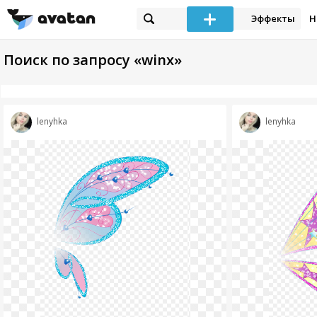
Эффекты
Н
Поиск по запросу «winx»
lenyhka
lenyhka