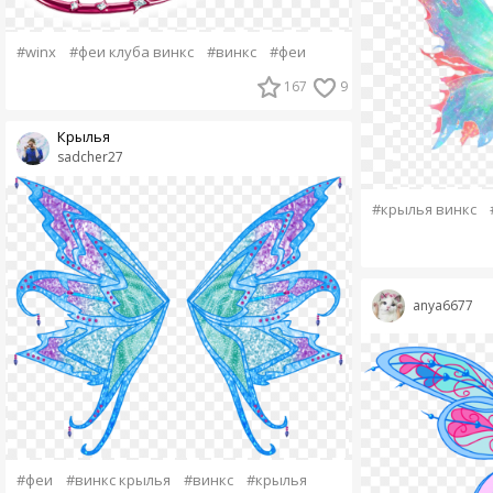
#winx
#феи клуба винкс
#винкс
#феи
167
9
Крылья
sadcher27
#крылья винкс
anya6677
#феи
#винкс крылья
#винкс
#крылья