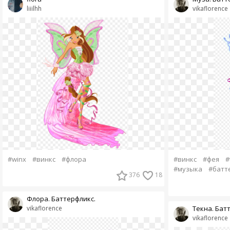
liiilhh
vikaflorence
#winx
#винкс
#флора
#винкс
#фея
#
#музыка
#батт
376
18
Флора. Баттерфликс.
vikaflorence
Текна. Бат
vikaflorence