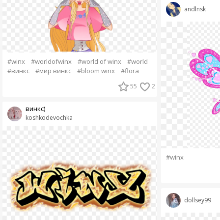
andlnsk
#winx
#worldofwinx
#world of winx
#world
#винкс
#мир винкс
#bloom winx
#flora
55
2
винкс)
koshkodevochka
#winx
dollsey99