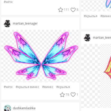
#winx
111
8
#крылья
#винк
martian_teenager
martian_tee
#winx
#крылья винкс
#винкс
#крылья
78
1
dashkamilashka