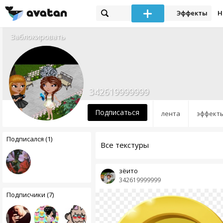
Эффекты
Н
Заблокировать
342619999999
Подписаться
лента
эффект
Подписался (1)
Все текстуры
зёито
342619999999
Подписчики (7)