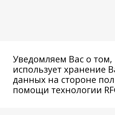
Уведомляем Вас о том,
использует хранение 
данных на стороне пол
помощи технологии RFC
© Copyright 2026 Avatan Plus