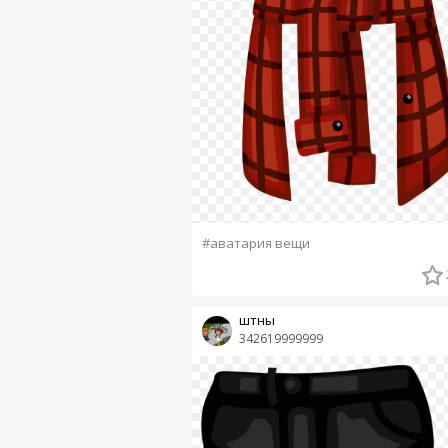
#аватария вещи
штны
342619999999