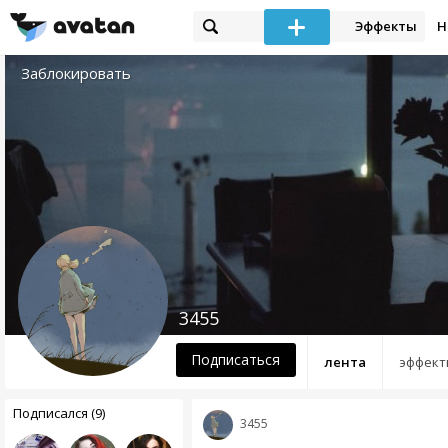
Эффекты
Н
Заблокировать
3455
Подписаться
лента
эффект
Подписался (9)
3455