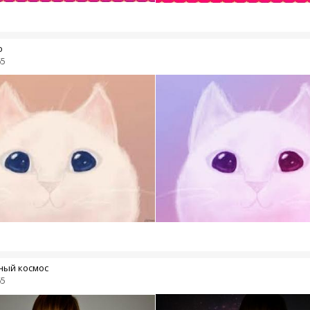
о
65
ный космос
65