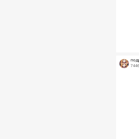
под
744