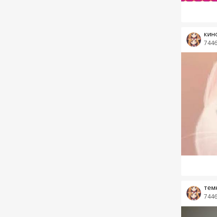
кин
744
тем
744