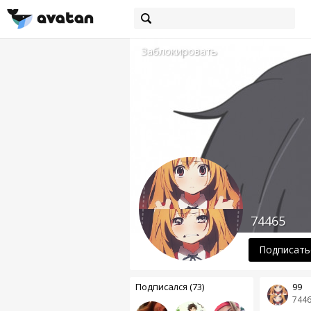
Заблокировать
74465
Подписать
Подписался (73)
99
744