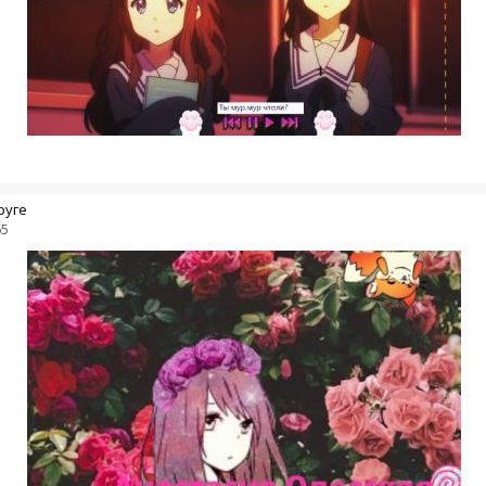
руге
65