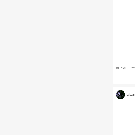
#неон
#
akam