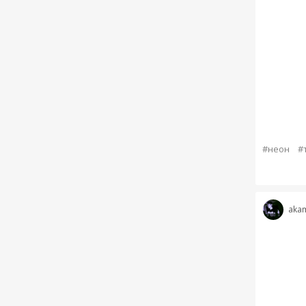
#неон
#
akam