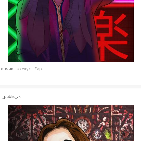
топчик
#кекус
#арт
i_public_vk