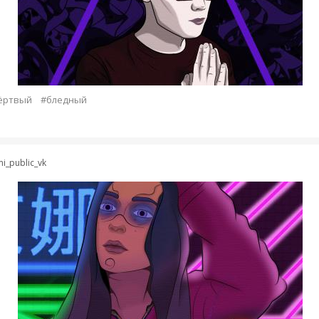
ёртвый
#бледный
i_public_vk