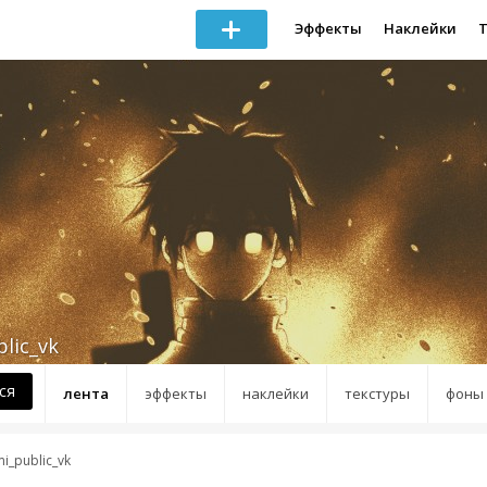
Эффекты
Наклейки
lic_vk
ся
лента
эффекты
наклейки
текстуры
фоны
i_public_vk