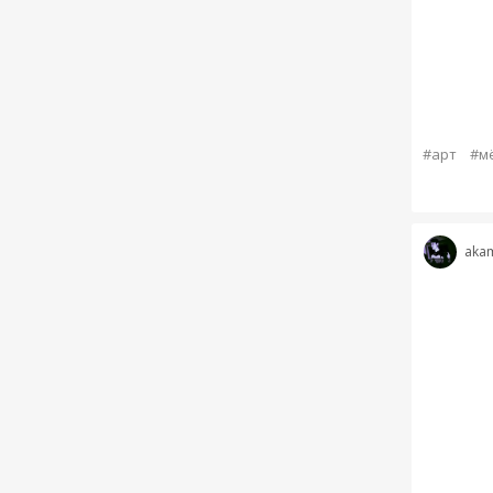
#арт
#м
akam