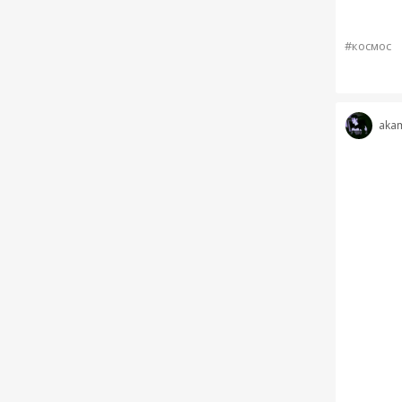
#космос
akam