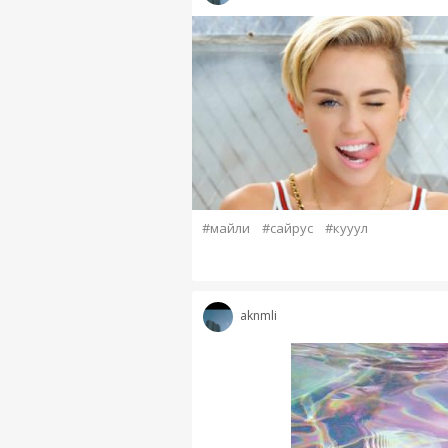
#майли
#сайрус
#кууул
aknmli