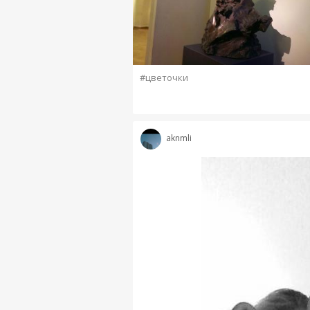
#цветочки
aknmli