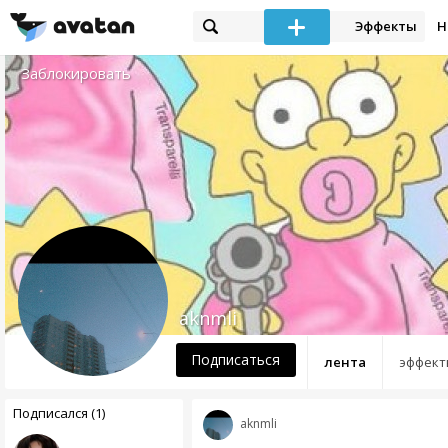
Эффекты
Н
Заблокировать
aknmli
Подписаться
лента
эффект
Подписался (1)
aknmli