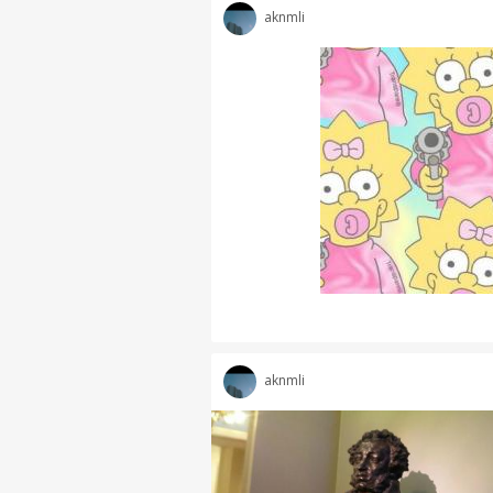
aknmli
aknmli