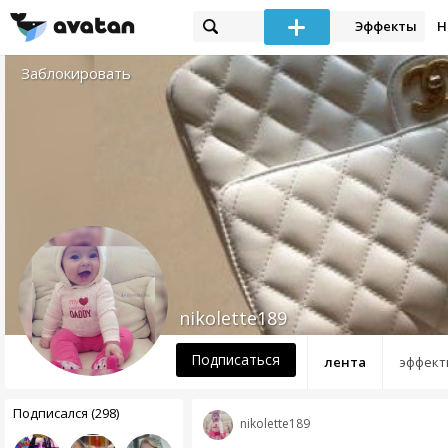
Эффекты
Н
Заблокировать
nikolette189
Подписаться
лента
эффект
Подписался (298)
nikolette189