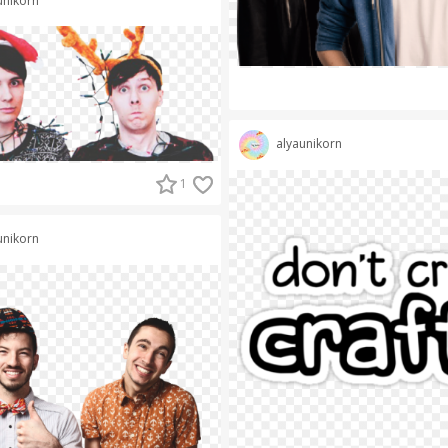
unikorn
alyaunikorn
1
unikorn