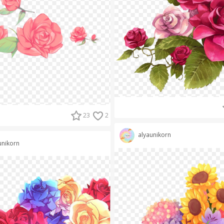
23
2
alyaunikorn
unikorn