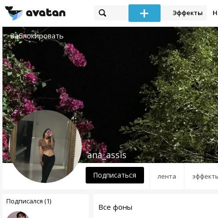
Эффекты
Н
Заблокировать
ana_assis
Подписаться
лента
эффект
Подписался (1)
Все фоны