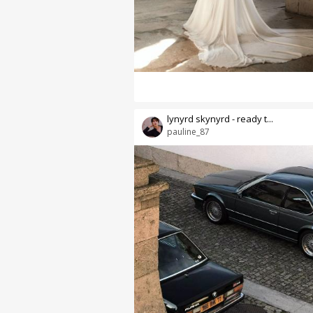
lynyrd skynyrd - ready t...
pauline_87