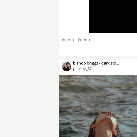
#неон
#neon
bishop briggs - dark sid...
pauline_87