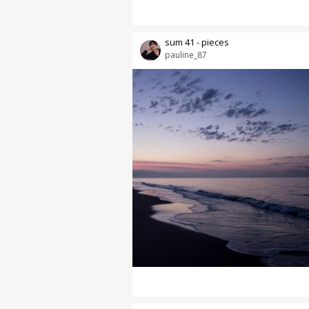
sum 41 - pieces
pauline_87