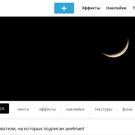
Эффекты
Наклейки
ся
лента
эффекты
наклейки
текстуры
фоны
ватели, на которых подписан axelmant