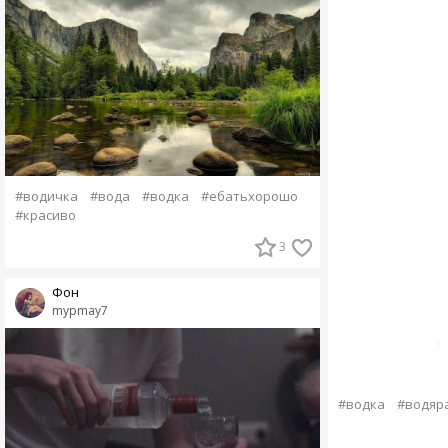
#водичка
#вода
#водка
#ебатьхорошо
#красиво
3
Фон
mypmay7
#водка
#водяр