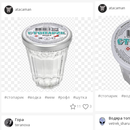
atacaman
atacaman
#стопарик
#во
#стопарик
#водка
#мем
#рофл
#шутка
11
3
Водяра топ
Гора
vetrek_sharu
teranova