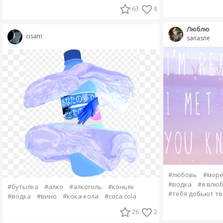
63
8
Люблю
cisam
sanasne
#любовь
#мор
#водка
#я влю
#бутылка
#алко
#алкоголь
#коньяк
#тебя добьют тв
#водка
#вино
#кока-кола
#coca cola
26
2