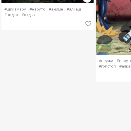
#шикамару
#наруто
#аниме
#алкаш
#водка
#отдых
#неджи
#нарут
#гопстоп
#алка