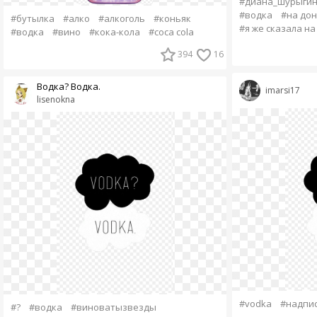
#диана_шурыги
#водка
#на до
#бутылка
#алко
#алкоголь
#коньяк
#я же сказала н
#водка
#вино
#кока-кола
#coca cola
394
16
Водка? Водка.
imarsi17
lisenokna
#vodka
#надпи
#?
#водка
#виноватызвезды