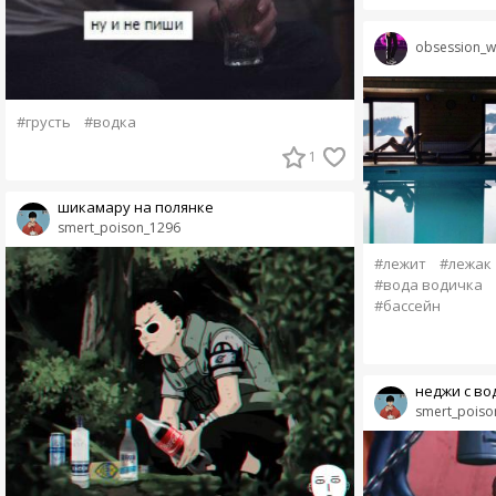
obsession_wi
#грусть
#водка
1
шикамару на полянке
smert_poison_1296
#лежит
#лежак
#вода водичка
#бассейн
неджи с во
smert_poiso