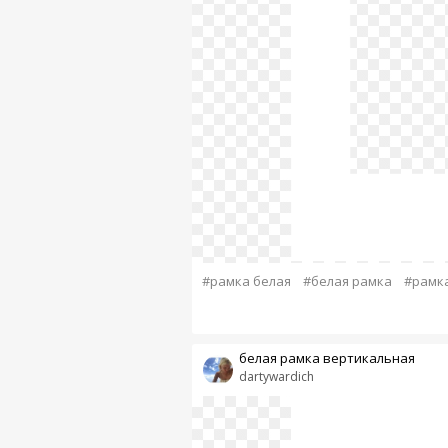
#рамка белая
#белая рамка
#рамк
белая рамка вертикальная
dartywardich