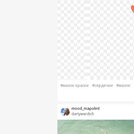
#мазок краски
#сердечки
#мазок
mood_mapolint
dartywardich