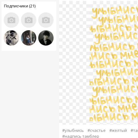
Подписчики (21)
#улыбнись
#счастье
#желтый
#та
#надпись тамблер