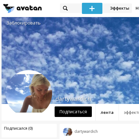
Эффекты
Н
Заблокировать
dartywardich
Подписаться
лента
эффект
Подписался (0)
dartywardich