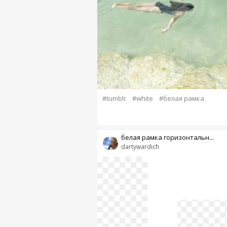
#tumblr
#white
#белая рамка
белая рамка горизонтальн...
dartywardich