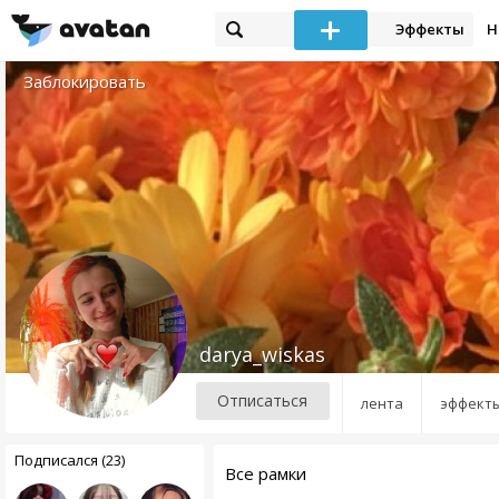
Эффекты
Н
Заблокировать
darya_wiskas
Отписаться
лента
эффект
Подписался (23)
Все рамки