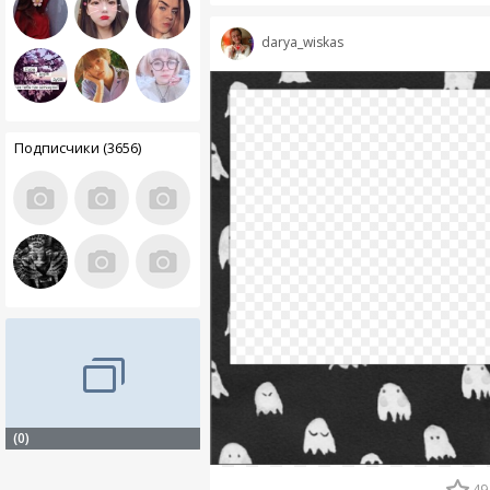
darya_wiskas
Подписчики (3656)
(0)
49