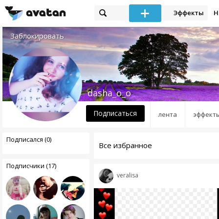
Эффекты
Н
Заблокировать
dasha_o_o
Подписаться
лента
эффект
Подписался (0)
Все избранное
Подписчики (17)
veralisa