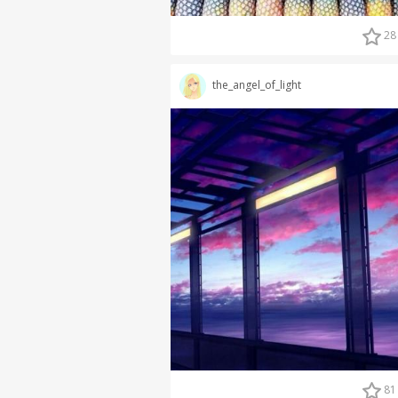
28
the_angel_of_light
81