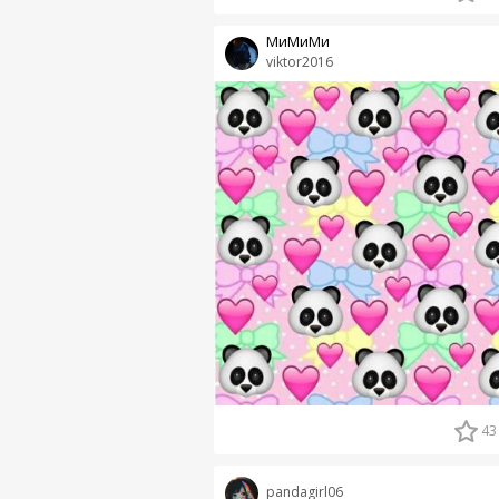
МиМиМи
viktor2016
43
pandagirl06