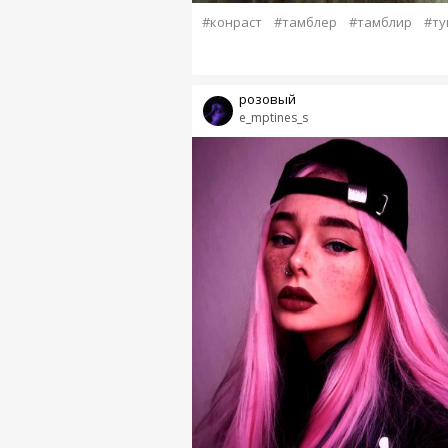
#конраст
#тамблер
#тамблир
#ту
розовый
e_mptines_s