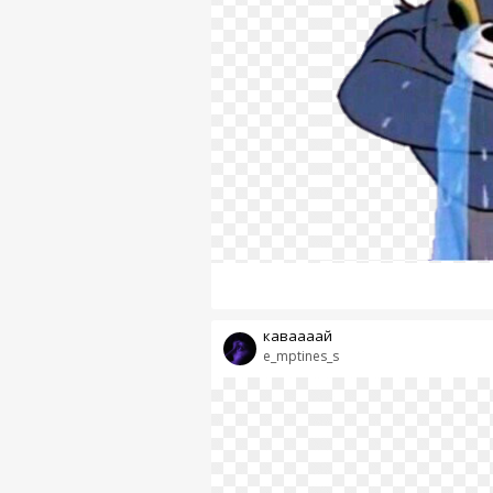
каваааай
e_mptines_s