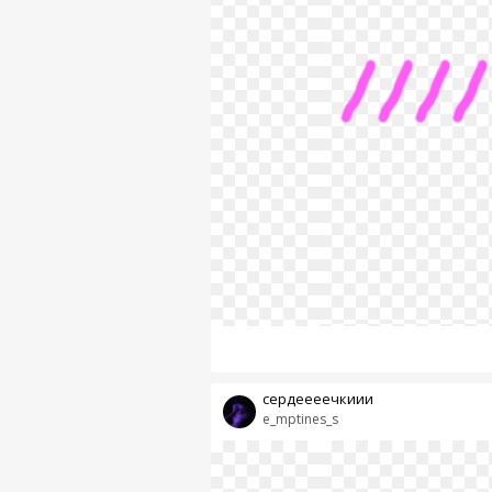
сердеееечкиии
e_mptines_s