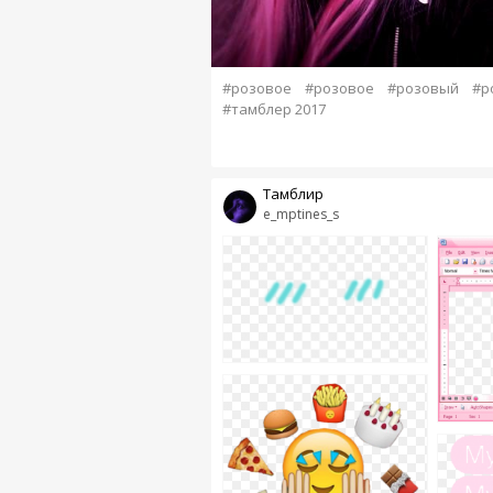
#розовое
#розовое
#розовый
#р
#тамблер 2017
Тамблир
e_mptines_s