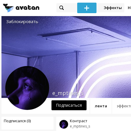
Эффекты
Н
Заблокировать
e_mptines_s
Подписаться
лента
эффект
Подписался (0)
Контраст
e_mptines_s