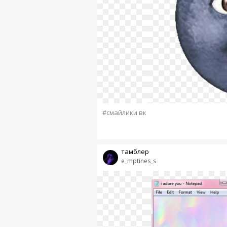
#смайлики вк
тамблер
e_mptines_s