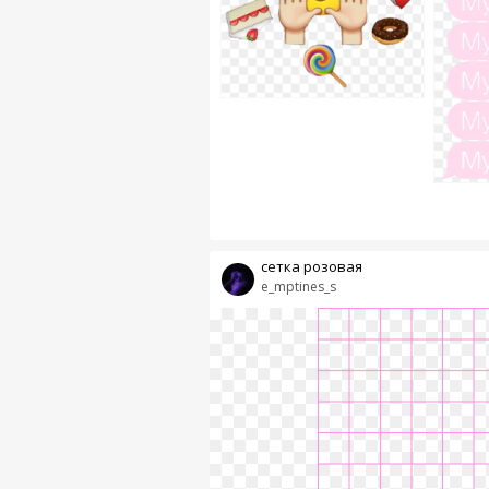
сетка розовая
e_mptines_s