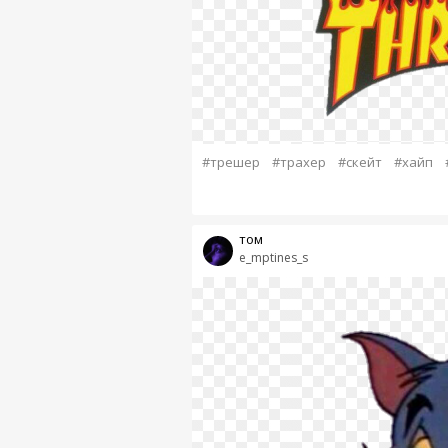
#трешер
#трахер
#скейт
#хайп
том
e_mptines_s