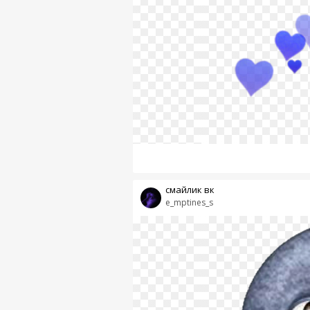
смайлик вк
e_mptines_s