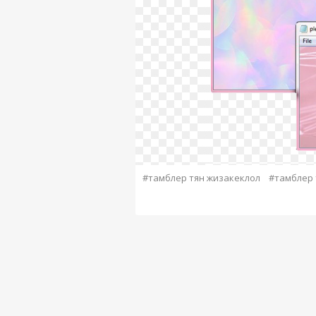
#тамблер тян жизакеклол
#тамблер 