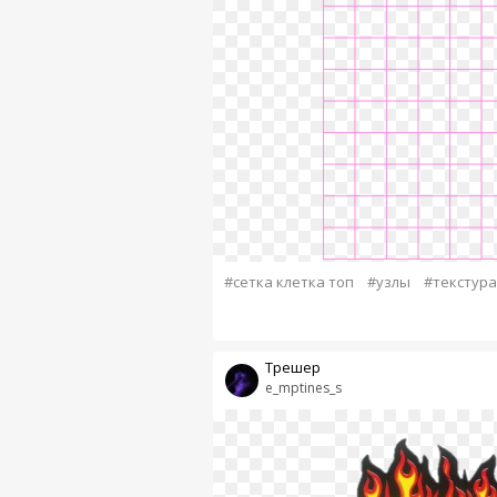
#сетка клетка топ
#узлы
#текстура
Трешер
e_mptines_s