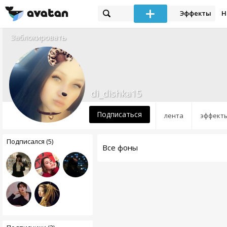
Эффекты
Н
Заблокировать
di_dishka15
Подписаться
лента
эффект
Подписался (5)
Все фоны