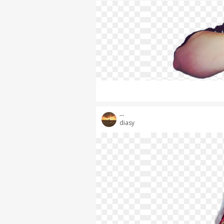
...
diasy