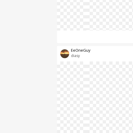
EeOneGuy
diasy