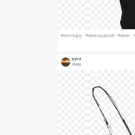
#eeoneguy
#иван рудской
#иван
рука
diasy