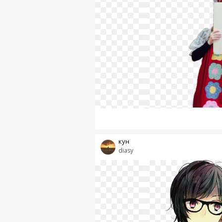
кун
diasy