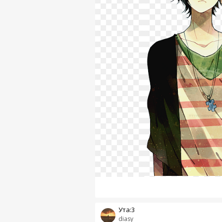
Ута:3
diasy