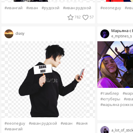
#ивангай
#иван
#рудской
#иван рудской
#eeoneguy
#ив
782
57
Марьяна с 
diasy
e_mptines_s
#тамблер
#мар
#ютуберы
#ива
#марьяна рожко
#eeoneguy
#иван рудской
#иван
#ваня
#ивангай
a_lot_of_stic