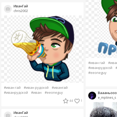
ИванГай
chris2002
#иван гай
#ива
#иванрудской
#eeoneguy
#иван гай
#иван рудской
#ивангай
#иванрудской
#иван
#eeoneguy
Ваааньооо
e_mptines_s
44
1
ИванГай