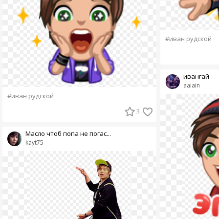
#иван рудской
ивангай
aaiain
#иван рудской
3
Масло чтоб попа не погас...
kayt75