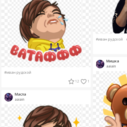
#иван рудской
Мишка
aaiain
#иван рудской
12
1
Масла
aaiain