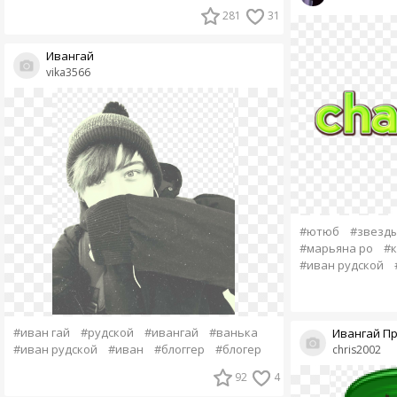
281
31
Ивангай
vika3566
#ютюб
#звезд
#марьяна ро
#к
#иван рудской
#иван гай
#рудской
#ивангай
#ванька
Ивангай Пр
#иван рудской
#иван
#блоггер
#блогер
chris2002
92
4