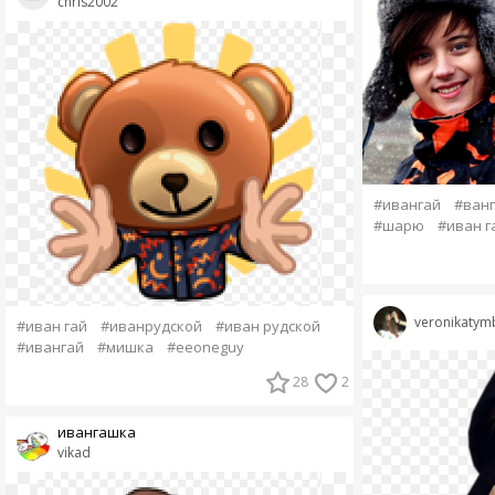
chris2002
#ивангай
#ван
#шарю
#иван г
veronikatym
#иван гай
#иванрудской
#иван рудской
#ивангай
#мишка
#eeoneguy
28
2
ивангашка
vikad