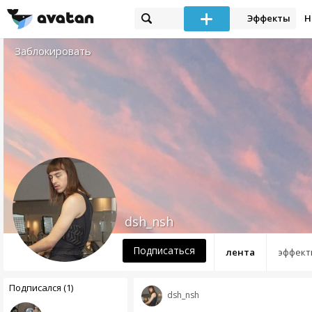
Эффекты
Н
Заблокировать
dsh_nsh
Подписаться
лента
эффект
Подписался (1)
dsh_nsh