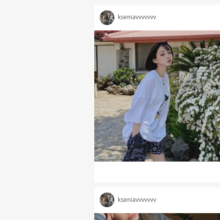
kseniavvvvvvv
kseniavvvvvvv