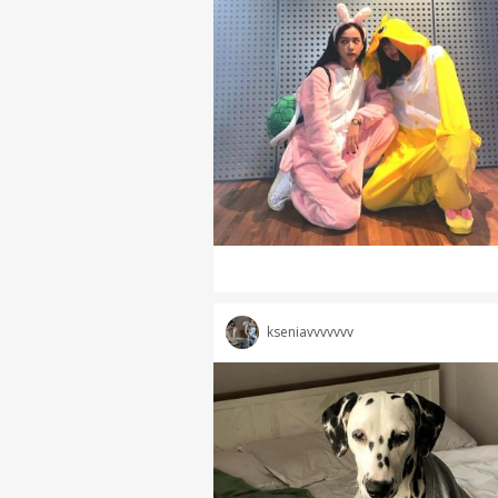
kseniavvvvvvv