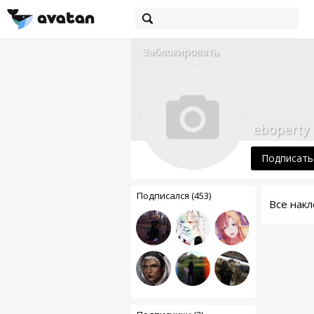
Заблокировать
eboperty
Подписать
Подписался (453)
Все накл