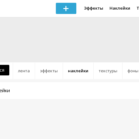
Эффекты
Наклейки
ся
лента
эффекты
наклейки
текстуры
фоны
ейки