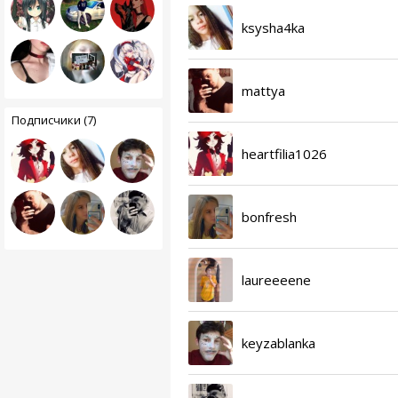
ksysha4ka
mattya
Подписчики (7)
heartfilia1026
bonfresh
laureeeene
keyzablanka