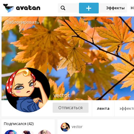
Эффекты
Н
Заблокировать
vector
Отписаться
лента
эффект
Подписался (42)
vector